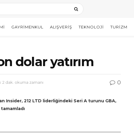
MI
GAYRIMENKUL
ALIŞVERIŞ
TEKNOLOJI
TURIZM
yon dolar yatırım
0
 2 dak. okuma zamanı
lan Insider, 212 LTD liderliğindeki Seri A turunu GBA,
a tamamladı