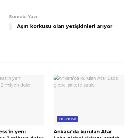
Sonraki Yazı
Aşırı korkusu olan yetişkinleri arıyor
EKONOMI
ss’in yeni
Ankara’da kurulan Atar