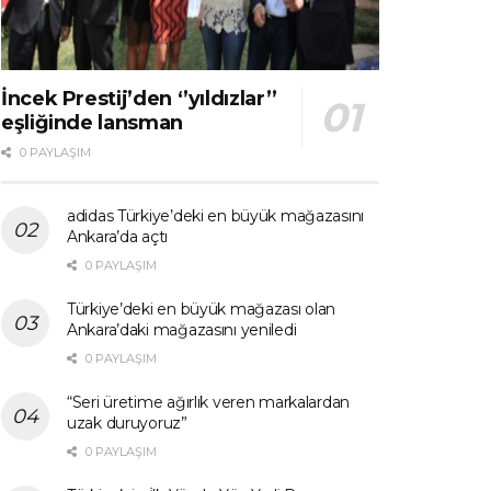
İncek Prestij’den ‘’yıldızlar’’
eşliğinde lansman
0 PAYLAŞIM
adidas Türkiye’deki en büyük mağazasını
Ankara’da açtı
0 PAYLAŞIM
Türkiye’deki en büyük mağazası olan
Ankara’daki mağazasını yeniledi
0 PAYLAŞIM
“Seri üretime ağırlık veren markalardan
uzak duruyoruz”
0 PAYLAŞIM