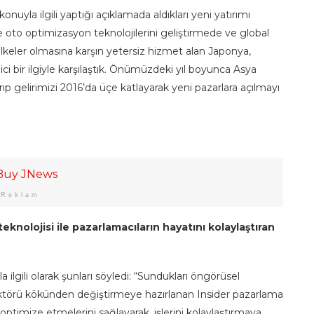
nuyla ilgili yaptığı açıklamada aldıkları yeni yatırımı
to optimizasyon teknolojilerini geliştirmede ve global
ülkeler olmasına karşın yetersiz hizmet alan Japonya,
i bir ilgiyle karşılaştık. Önümüzdeki yıl boyunca Asya
ıp gelirimizi 2016’da üçe katlayarak yeni pazarlara açılmayı
Reklam
olojisi ile pazarlamacıların hayatını kolaylaştıran
 ilgili olarak şunları söyledi: “Sundukları öngörüsel
ktörü kökünden değiştirmeye hazırlanan Insider pazarlama
ptimize etmelerini sağlayarak, işlerini kolaylaştırmaya