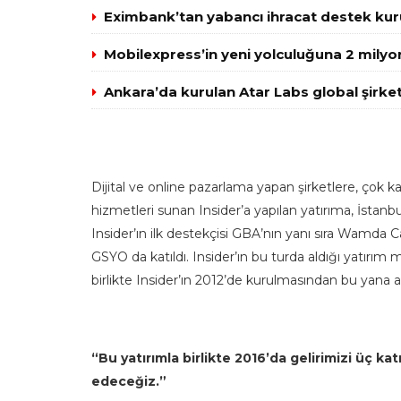
Eximbank’tan yabancı ihracat destek kuru
Mobilexpress’in yeni yolculuğuna 2 milyo
Ankara’da kurulan Atar Labs global şirket
Dijital ve online pazarlama yapan şirketlere, çok 
hizmetleri sunan Insider’a yapılan yatırıma, İstan
Insider’ın ilk destekçisi GBA’nın yanı sıra Wamda
GSYO da katıldı. Insider’ın bu turda aldığı yatırım m
birlikte Insider’ın 2012’de kurulmasından bu yana al
“Bu yatırımla birlikte 2016’da gelirimizi üç 
edeceğiz.”