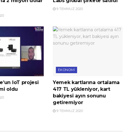
na 2 milyon dolar
Labs global şirkete satıldı
9 TEMMUZ 2020
20
EKONOMI
’un IoT projesi
Yemek kartlarına ortalama
imi oldu
417 TL yükleniyor, kart
bakiyesi ayın sonunu
20
getiremiyor
9 TEMMUZ 2020