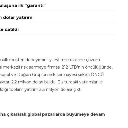
luşuna ilk “garanti”
n dolar yatırım
e satıldı
kanallı müşteri deneyimini iyileştirme üzerine çözüm
bul merkezli risk sermaye firması 212 LTD’nin öncülüğünde,
 Capital ve Doğan Grup’un risk sermayesi şirketi ÖNCÜ
iktarı 2,2 milyon doları buldu. Bu turdaki yatırımlar ile
dığı toplam yatırım 3,3 milyon dolara çıktı.
katına çıkararak global pazarlarda büyümeye devam