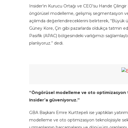
Insider’ın Kurucu Ortağı ve CEO’su Hande Çilingir ko
öngörüsel modelleme, gelişmiş segmentasyon ve o
açılımda değerlendireceklerini belirterek, “Büyük 
Güney Kore, Çin gibi pazarlarda oldukça tatmin edic
Pasifik (APAC) bölgesindeki varlığımızı sağlamlaştır
planlıyoruz.’’ dedi.
“Öngörüsel modelleme ve oto optimizasyon tekn
Insider’a güveniyoruz.”
GBA Başkanı Emre Kurttepeli ise yaptıkları yatırımla
modelleme ve oto optimizasyon teknolojisiyle se
uzmanlarının harcamalarını ve dönüşüm oranlarını o