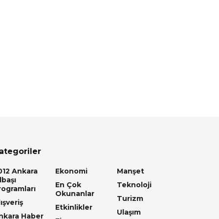
ategoriler
012 Ankara
Ekonomi
Manşet
lbaşı
En Çok
Teknoloji
rogramları
Okunanlar
Turizm
ışveriş
Etkinlikler
Ulaşım
nkara Haber