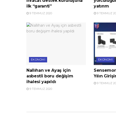
ihracat destek kuruluşuna
yolculuğu
ilk “garanti”
yatırım
9 TEMMUZ 2020
9 TEMMUZ 20
EKONOMI
EKONOMI
Nallıhan ve Ayaş için
Sensemore
asbestli boru değişim
Yılın Giriş
ihalesi yapıldı
9 TEMMUZ 20
9 TEMMUZ 2020