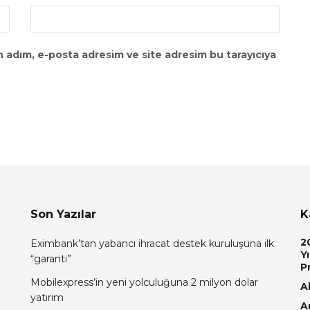
n adım, e-posta adresim ve site adresim bu tarayıcıya
Son Yazılar
K
2
Eximbank’tan yabancı ihracat destek kuruluşuna ilk
Yı
“garanti”
P
Mobilexpress’in yeni yolculuğuna 2 milyon dolar
Al
yatırım
A