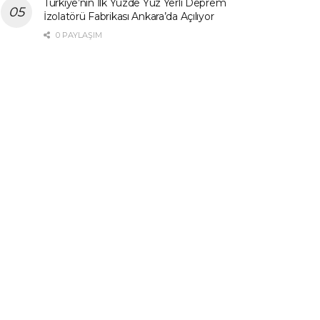
Türkiye’nin İlk Yüzde Yüz Yerli Deprem
İzolatörü Fabrikası Ankara’da Açılıyor
0 PAYLAŞIM