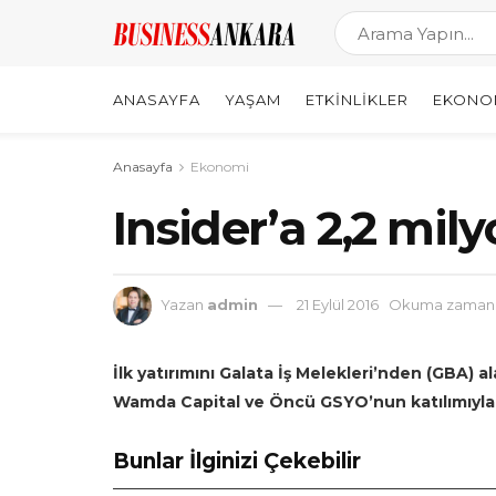
ANASAYFA
YAŞAM
ETKINLIKLER
EKONO
Anasayfa
Ekonomi
Insider’a 2,2 mil
Yazan
admin
21 Eylül 2016
Okuma zamanı:
İlk yatırımını Galata İş Melekleri’nden (GBA) a
Wamda Capital ve Öncü GSYO’nun katılımıyl
Bunlar İlginizi Çekebilir