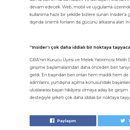
devam edecek. Web, mobil ve uygulama üzerinden 
kullanıma hazır bir şekilde bizlere sunan Insider’
dışında önemli fonların da gücünü arkasına alan 
“Insider’ı çok daha iddialı bir noktaya taşıyac
GBA’nın Kurucu Üyesi ve Melek Yatırımcısı Melih Ö
girişime başlamalarından daha önceden beri tanıyoru
geldi. En başından beri onları hem maddi hem de m
adımlarını, yurtdışına açılma konusundaki başarılar
uluslararası başarı hikâyesi olmaya aday bir girişim.
desteğiyle şirketi çok daha iddialı bir noktaya taş
Paylaşım