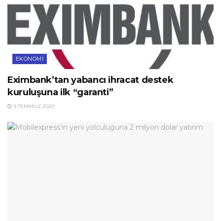
EKONOMI
Eximbank’tan yabancı ihracat destek
kuruluşuna ilk “garanti”
9 TEMMUZ 2020