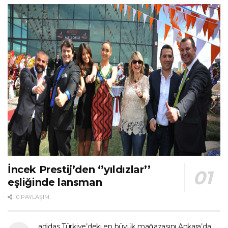
İncek Prestij’den ‘’yıldızlar’’
eşliğinde lansman
0 PAYLAŞIM
adidas Türkiye’deki en büyük mağazasını Ankara’da