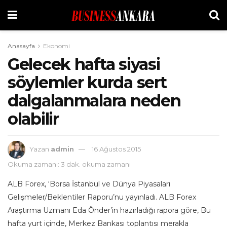
Anasayfa
Ekonomi
Gelecek hafta siyasi
söylemler kurda sert
dalgalanmalara neden
olabilir
Yazan
admin
16 Ağustos 2015
Okuma zamanı: 3 dak. okuma zamanı
ALB Forex, ‘Borsa İstanbul ve Dünya Piyasaları
Gelişmeler/Beklentiler Raporu’nu yayınladı. ALB Forex
Araştırma Uzmanı Eda Önder’in hazırladığı rapora göre, Bu
hafta yurt içinde, Merkez Bankası toplantısı merakla