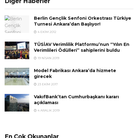
Diğer Haberler
Berlin Gençlik Senfoni Orkestrası Türkiye
Turnesi Ankara’dan Başlıyor!
4 EKIM 2012
TÜSİAV Verimlilik Platformu’nun “Yılın En
Verimlileri Ödülleri” sahiplerini buldu
19 NISAN 2019
Model Fabrikası Ankara’da hizmete
girecek
23 EKIM 2017
VakıfBank’tan Cumhurbaşkanı kararı
açıklaması
4 ARALIK 2019
En Çok Okunanlar