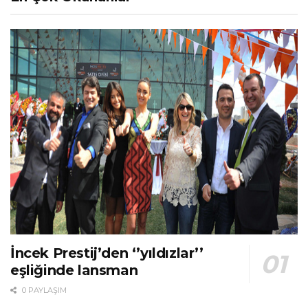
İncek Prestij’den ‘’yıldızlar’’
eşliğinde lansman
0 PAYLAŞIM