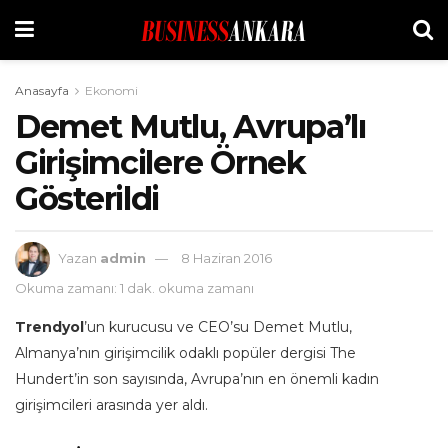
Anasayfa
Ekonomi
Demet Mutlu, Avrupa’lı
Girişimcilere Örnek
Gösterildi
Yazan
admin
8 Haziran 2016
Okuma zamanı: 1 dak. okuma zamanı
Trendyol
’un kurucusu ve CEO’su Demet Mutlu,
Almanya’nın girişimcilik odaklı popüler dergisi The
Hundert’in son sayısında, Avrupa’nın en önemli kadın
girişimcileri arasında yer aldı.