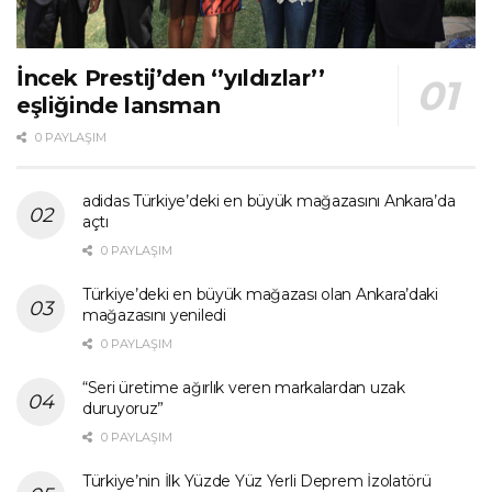
İncek Prestij’den ‘’yıldızlar’’
eşliğinde lansman
0 PAYLAŞIM
adidas Türkiye’deki en büyük mağazasını Ankara’da
açtı
0 PAYLAŞIM
Türkiye’deki en büyük mağazası olan Ankara’daki
mağazasını yeniledi
0 PAYLAŞIM
“Seri üretime ağırlık veren markalardan uzak
duruyoruz”
0 PAYLAŞIM
Türkiye’nin İlk Yüzde Yüz Yerli Deprem İzolatörü