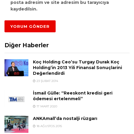
posta adresim ve site adresim bu tarayıcıya
kaydedilsin.
Diğer Haberler
Koç Holding Ceo’su Turgay Durak Koç
Holding’in 2013 Yili Finansal Sonuçlarini
Değerlendirdi
23 ŞUBAT 2014
İsmail Gülle: “Reeskont kredisi geri
ödemesi ertelenmeli”
17 MART 2020
ANKAmall’da nostalji rüzgarı
18 AĞUSTOS 2015