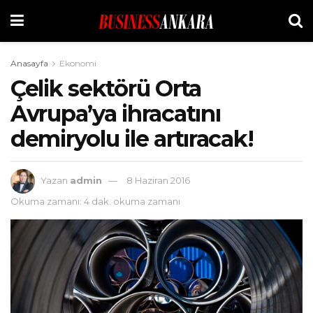
Anasayfa
Ekonomi
Çelik sektörü Orta
Avrupa’ya ihracatını
demiryolu ile artıracak!
Yazan
admin
8 Haziran 2016
Okuma zamanı: 4 dak. okuma zamanı