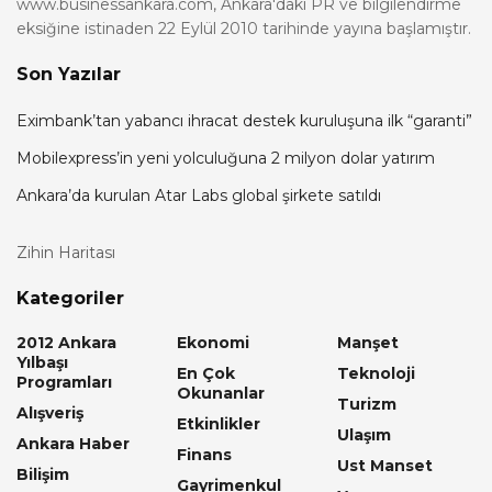
www.businessankara.com, Ankara'daki PR ve bilgilendirme
eksiğine istinaden 22 Eylül 2010 tarihinde yayına başlamıştır.
Son Yazılar
Eximbank’tan yabancı ihracat destek kuruluşuna ilk “garanti”
Mobilexpress’in yeni yolculuğuna 2 milyon dolar yatırım
Ankara’da kurulan Atar Labs global şirkete satıldı
Zihin Haritası
Kategoriler
2012 Ankara
Ekonomi
Manşet
Yılbaşı
En Çok
Teknoloji
Programları
Okunanlar
Turizm
Alışveriş
Etkinlikler
Ulaşım
Ankara Haber
Finans
Ust Manset
Bilişim
Gayrimenkul