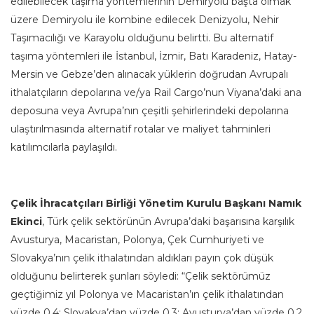
edilebilecek taşıma yöntemlerinin Demiryolu başta olmak
üzere Demiryolu ile kombine edilecek Denizyolu, Nehir
Taşımacılığı ve Karayolu olduğunu belirtti. Bu alternatif
taşıma yöntemleri ile İstanbul, İzmir, Batı Karadeniz, Hatay-
Mersin ve Gebze’den alınacak yüklerin doğrudan Avrupalı
ithalatçıların depolarına ve/ya Rail Cargo’nun Viyana’daki ana
deposuna veya Avrupa’nın çeşitli şehirlerindeki depolarına
ulaştırılmasında alternatif rotalar ve maliyet tahminleri
katılımcılarla paylaşıldı.
Çelik İhracatçıları Birliği
Yönetim Kurulu Başkanı Namık
Ekinci
, Türk çelik sektörünün Avrupa’daki başarısına karşılık
Avusturya, Macaristan, Polonya, Çek Cumhuriyeti ve
Slovakya’nın çelik ithalatından aldıkları payın çok düşük
olduğunu belirterek şunları söyledi: “Çelik sektörümüz
geçtiğimiz yıl Polonya ve Macaristan’ın çelik ithalatından
yüzde 0,4; Slovakya’dan yüzde 0,3; Avusturya’dan yüzde 0,2