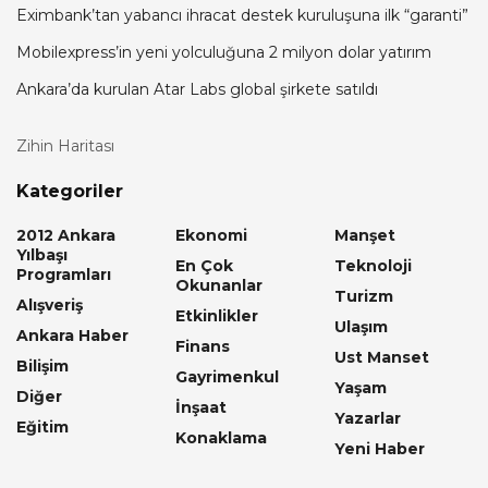
Eximbank’tan yabancı ihracat destek kuruluşuna ilk “garanti”
Mobilexpress’in yeni yolculuğuna 2 milyon dolar yatırım
Ankara’da kurulan Atar Labs global şirkete satıldı
Zihin Haritası
Kategoriler
2012 Ankara
Ekonomi
Manşet
Yılbaşı
En Çok
Teknoloji
Programları
Okunanlar
Turizm
Alışveriş
Etkinlikler
Ulaşım
Ankara Haber
Finans
Ust Manset
Bilişim
Gayrimenkul
Yaşam
Diğer
İnşaat
Yazarlar
Eğitim
Konaklama
Yeni Haber