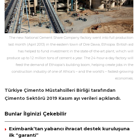
The new National Cement Share Company factory went into full production
last month (April 2013) in the eastern town of Dire Dawa, Ethiopia. British aid
has helped to fund investment in the state-of-the-art plant, which will
produce up to 1.2 million tons of cement a year. The 24-hour-a-day factory will
feed the demand of Ethiopia's building boom, helping create jobs in the
construction industry of one of Africa's – and the world's – fastest-growing
economies.
Türkiye Çimento Müstahsilleri Birliği tarafından
Çimento Sektörü 2019 Kasım ayı verileri açıklandı.
Bunlar İlginizi Çekebilir
Eximbank’tan yabancı ihracat destek kuruluşuna
ilk “garanti”