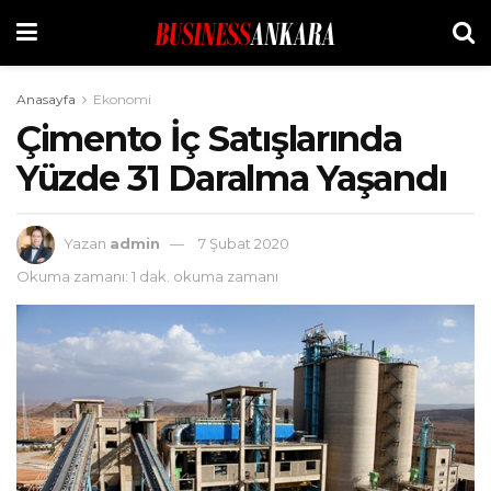
Anasayfa
Ekonomi
Çimento İç Satışlarında
Yüzde 31 Daralma Yaşandı
Yazan
admin
7 Şubat 2020
Okuma zamanı: 1 dak. okuma zamanı