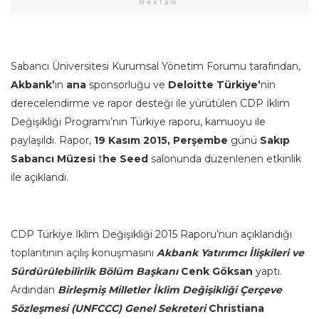
Reklam
Sabancı Üniversitesi Kurumsal Yönetim Forumu tarafından,
Akbank’
ın
ana
sponsorluğu ve
Deloitte Türkiye’
nin
derecelendirme ve rapor desteği ile yürütülen CDP İklim
Değişikliği Programı’nın Türkiye raporu, kamuoyu ile
paylaşıldı. Rapor,
19 Kasım 2015, Perşembe
günü
Sakıp
Sabancı Müzesi
t
he Seed
salonunda düzenlenen etkinlik
ile açıklandı.
CDP Türkiye İklim Değişikliği 2015 Raporu’nun açıklandığı
toplantının açılış konuşmasını
Akbank Yatırımcı İlişkileri ve
Sürdürülebilirlik Bölüm Başkanı
Cenk Göksan
yaptı.
Ardından
Birleşmiş Milletler İklim Değişikliği Çerçeve
Sözleşmesi (UNFCCC) Genel Sekreteri
Christiana