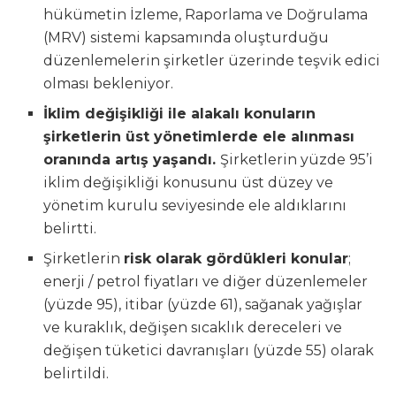
hükümetin İzleme, Raporlama ve Doğrulama
(MRV) sistemi kapsamında oluşturduğu
düzenlemelerin şirketler üzerinde teşvik edici
olması bekleniyor.
İklim değişikliği ile alakalı konuların
şirketlerin üst yönetimlerde ele alınması
oranında artış yaşandı.
Şirketlerin yüzde 95’i
iklim değişikliği konusunu üst düzey ve
yönetim kurulu seviyesinde ele aldıklarını
belirtti.
Şirketlerin
risk olarak gördükleri konular
;
enerji / petrol fiyatları ve diğer düzenlemeler
(yüzde 95), itibar (yüzde 61), sağanak yağışlar
ve kuraklık, değişen sıcaklık dereceleri ve
değişen tüketici davranışları (yüzde 55) olarak
belirtildi.