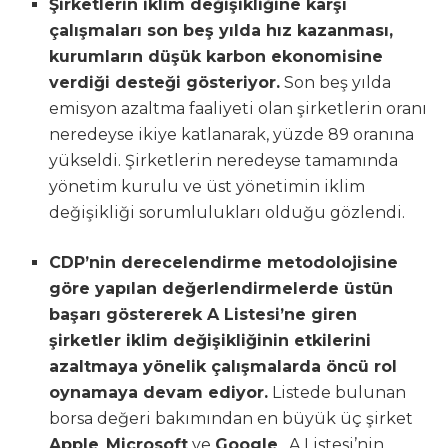
Şirketlerin iklim değişikliğine karşı
çalışmaları son beş yılda hız kazanması,
kurumların düşük karbon ekonomisine
verdiği desteği gösteriyor.
Son beş yılda
emisyon azaltma faaliyeti olan şirketlerin oranı
neredeyse ikiye katlanarak, yüzde 89 oranına
yükseldi. Şirketlerin neredeyse tamamında
yönetim kurulu ve üst yönetimin iklim
değişikliği sorumlulukları olduğu gözlendi.
CDP’nin derecelendirme metodolojisine
göre yapılan değerlendirmelerde üstün
başarı göstererek A Listesi’ne giren
şirketler iklim değişikliğinin etkilerini
azaltmaya yönelik çalışmalarda öncü rol
oynamaya devam ediyor.
Listede bulunan
borsa değeri bakımından en büyük üç şirket
Apple
,
Microsoft
ve
Google
. A Listesi’nin