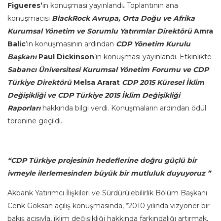
Figueres’
in konuşması yayınlandı
.
Toplantının ana
konuşmacısı
BlackRock Avrupa, Orta Doğu ve Afrika
Kurumsal Yönetim ve Sorumlu Yatırımlar Direktörü
Amra
Balic
’in konuşmasının ardından
CDP Yönetim Kurulu
Başkanı
Paul Dickinson
’ın konuşması yayınlandı. Etkinlikte
Sabancı Üniversitesi Kurumsal Yönetim Forumu ve CDP
Türkiye Direktörü
Melsa Ararat
CDP 2015 Küresel İklim
Değişikliği ve CDP Türkiye 2015 İklim Değişikliği
Raporları
hakkında bilgi verdi. Konuşmaların ardından ödül
törenine geçildi.
“CDP Türkiye projesinin hedeflerine doğru güçlü bir
ivmeyle ilerlemesinden büyük bir mutluluk duyuyoruz ”
Akbank Yatırımcı İlişkileri ve Sürdürülebilirlik Bölüm Başkanı
Cenk Göksan açılış konuşmasında, “2010 yılında vizyoner bir
bakış açısıyla, iklim değişikliği hakkında farkındalığı artırmak,