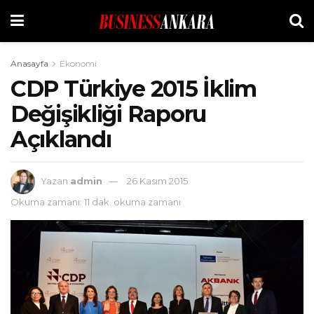
Anasayfa
Ekonomi
CDP Türkiye 2015 İklim
Değişikliği Raporu
Açıklandı
Yazan
admin
26 Kasım 2015
Okuma zamanı: 11 dak. okuma zamanı