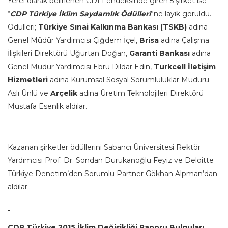
Yerel olarak belirlenen CDLI endeksinde giren 5 şirket ise
“
CDP Türkiye İklim Saydamlık Ödülleri
”ne layık görüldü.
Ödülleri;
Türkiye Sınai Kalkınma Bankası (TSKB)
adına
Genel Müdür Yardımcısı Çiğdem İçel,
Brisa
adına Çalışma
İlişkileri Direktörü Uğurtan Doğan,
Garanti Bankası
adına
Genel Müdür Yardımcısı Ebru Dildar Edin,
Turkcell İletişim
Hizmetleri
adına Kurumsal Sosyal Sorumluluklar Müdürü
Aslı Ünlü ve
Arçelik
adına Üretim Teknolojileri Direktörü
Mustafa Esenlik aldılar.
Kazanan şirketler ödüllerini Sabancı Üniversitesi Rektör
Yardımcısı Prof. Dr. Sondan Durukanoğlu Feyiz ve Deloitte
Türkiye Denetim’den Sorumlu Partner Gökhan Alpman’dan
aldılar.
CDP Türkiye 2015 İklim Değişikliği Raporu Bulguları