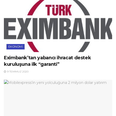
EKONOMI
Eximbank’tan yabancı ihracat destek
kuruluşuna ilk “garanti”
9 TEMMUZ 2020