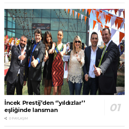
İncek Prestij’den ‘’yıldızlar’’
eşliğinde lansman
0 PAYLAŞIM