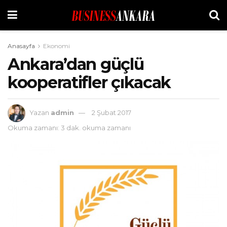
Anasayfa
Ekonomi
Ankara’dan güçlü
kooperatifler çıkacak
Yazan
admin
2 Şubat 2017
Okuma zamanı: 3 dak. okuma zamanı