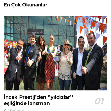
En Çok Okunanlar
İncek Prestij’den ‘’yıldızlar’’
eşliğinde lansman
0 PAYLAŞIM