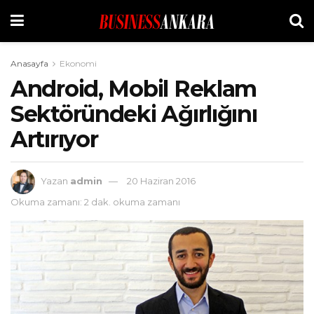
Anasayfa
Ekonomi
Android, Mobil Reklam
Sektöründeki Ağırlığını
Artırıyor
Yazan
admin
20 Haziran 2016
Okuma zamanı: 2 dak. okuma zamanı