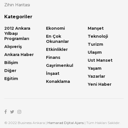
Zihin Haritası
Kategoriler
2012 Ankara
Ekonomi
Manşet
Yılbaşı
En Çok
Teknoloji
Programları
Okunanlar
Turizm
Alışveriş
Etkinlikler
Ulaşım
Ankara Haber
Finans
Ust Manset
Bilişim
Gayrimenkul
Yaşam
Diğer
İnşaat
Yazarlar
Eğitim
Konaklama
Yeni Haber
© 2022 Business Ankara |
Hamarad Dijital Ajans
| Tüm Hakları Saklıdır.