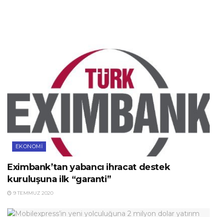
EKONOMI
Eximbank’tan yabancı ihracat destek
kuruluşuna ilk “garanti”
9 TEMMUZ 2020