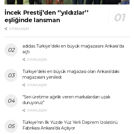
İncek Prestij’den ‘’yıldızlar’’
eşliğinde lansman
0 PAYLAŞIM
adidas Türkiye’deki en büyük mağazasını Ankara’da
açtı
0 PAYLAŞIM
Türkiye’deki en büyük mağazası olan Ankara’daki
mağazasını yeniledi
0 PAYLAŞIM
“Seri üretime ağırlık veren markalardan uzak
duruyoruz”
0 PAYLAŞIM
Türkiye’nin İlk Yüzde Yüz Yerli Deprem İzolatörü
Fabrikası Ankara’da Açılıyor