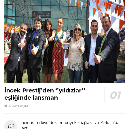
İncek Prestij’den ‘’yıldızlar’’
eşliğinde lansman
0 PAYLAŞIM
adidas Türkiye’deki en büyük mağazasını Ankara’da
açtı