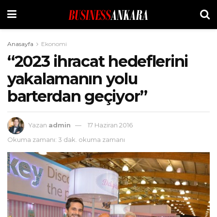
Anasayfa
Ekonomi
“2023 ihracat hedeflerini
yakalamanın yolu
barterdan geçiyor”
Yazan
admin
17 Haziran 2016
Okuma zamanı: 3 dak. okuma zamanı