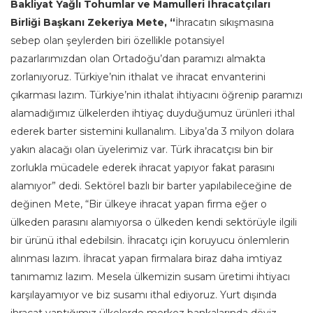
Bakliyat Yağlı Tohumlar ve Mamulleri İhracatçıları
Birliği
Başkanı Zekeriya Mete, “
İhracatın sıkışmasına
sebep olan şeylerden biri özellikle potansiyel
pazarlarımızdan olan Ortadoğu’dan paramızı almakta
zorlanıyoruz. Türkiye’nin ithalat ve ihracat envanterini
çıkarması lazım. Türkiye’nin ithalat ihtiyacını öğrenip paramızı
alamadığımız ülkelerden ihtiyaç duyduğumuz ürünleri ithal
ederek barter sistemini kullanalım. Libya’da 3 milyon dolara
yakın alacağı olan üyelerimiz var. Türk ihracatçısı bin bir
zorlukla mücadele ederek ihracat yapıyor fakat parasını
alamıyor” dedi. Sektörel bazlı bir barter yapılabileceğine de
değinen Mete, “Bir ülkeye ihracat yapan firma eğer o
ülkeden parasını alamıyorsa o ülkeden kendi sektörüyle ilgili
bir ürünü ithal edebilsin. İhracatçı için koruyucu önlemlerin
alınması lazım. İhracat yapan firmalara biraz daha imtiyaz
tanımamız lazım. Mesela ülkemizin susam üretimi ihtiyacı
karşılayamıyor ve biz susamı ithal ediyoruz. Yurt dışında