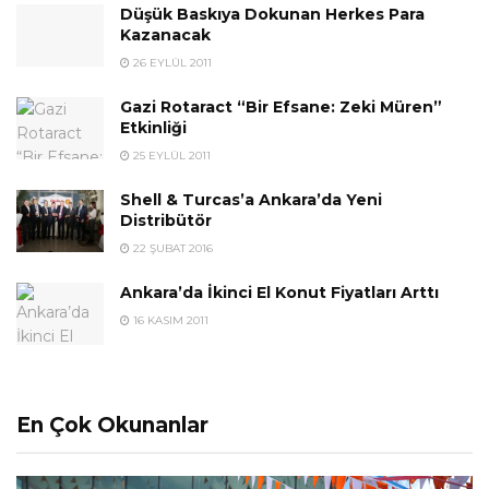
Düşük Baskıya Dokunan Herkes Para
Kazanacak
26 EYLÜL 2011
Gazi Rotaract “Bir Efsane: Zeki Müren”
Etkinliği
25 EYLÜL 2011
Shell & Turcas’a Ankara’da Yeni
Distribütör
22 ŞUBAT 2016
Ankara’da İkinci El Konut Fiyatları Arttı
16 KASIM 2011
En Çok Okunanlar