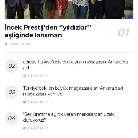
İncek Prestij’den ‘’yıldızlar’’
eşliğinde lansman
0 PAYLAŞIM
adidas Türkiye’deki en büyük mağazasını Ankara’da
açtı
0 PAYLAŞIM
Türkiye’deki en büyük mağazası olan Ankara’daki
mağazasını yeniledi
0 PAYLAŞIM
“Seri üretime ağırlık veren markalardan uzak
duruyoruz”
0 PAYLAŞIM