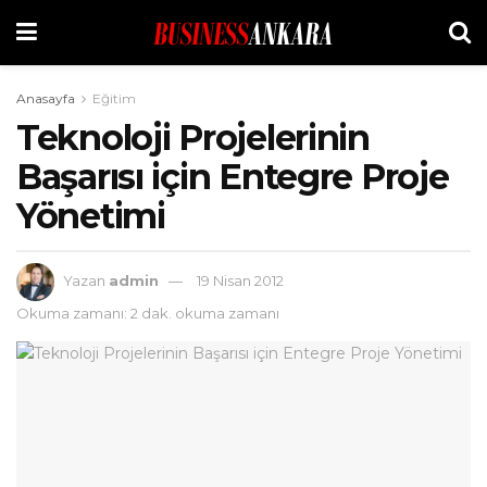
Anasayfa
Eğitim
Teknoloji Projelerinin
Başarısı için Entegre Proje
Yönetimi
Yazan
admin
19 Nisan 2012
Okuma zamanı: 2 dak. okuma zamanı