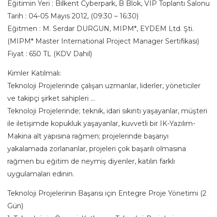
Eğitimin Yeri : Bilkent Cyberpark, B Blok, VIP Toplantı Salonu
Tarih : 04-05 Mayıs 2012, (09:30 – 16:30)
Eğitmen : M. Serdar DURGUN, MIPM*, EYDEM Ltd. Şti.
(MIPM* Master International Project Manager Sertifikası)
Fiyat : 650 TL (KDV Dahil)
Kimler Katılmalı:
Teknoloji Projelerinde çalışan uzmanlar, liderler, yöneticiler
ve takipçi şirket sahipleri …
Teknoloji Projelerinde; teknik, idari sıkıntı yaşayanlar, müşteri
ile iletişimde kopukluk yaşayanlar, kuvvetli bir IK-Yazılım-
Makina alt yapısına rağmen; projelerinde başarıyı
yakalamada zorlananlar, projeleri çok başarılı olmasına
rağmen bu eğitim de neymiş diyenler, katılın farklı
uygulamaları edinin.
Teknoloji Projelerinin Başarısı için Entegre Proje Yönetimi (2
Gün)