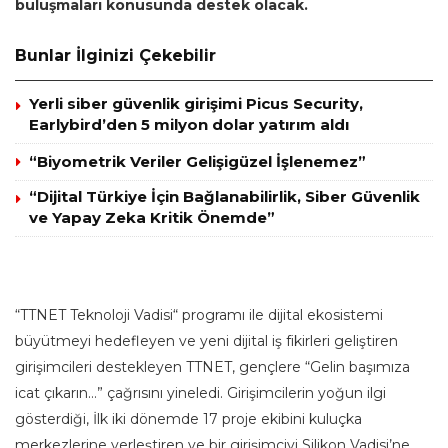
buluşmaları konusunda destek olacak.
Bunlar İlginizi Çekebilir
Yerli siber güvenlik girişimi Picus Security,
Earlybird’den 5 milyon dolar yatırım aldı
“Biyometrik Veriler Gelişigüzel İşlenemez”
“Dijital Türkiye İçin Bağlanabilirlik, Siber Güvenlik
ve Yapay Zeka Kritik Önemde”
“TTNET Teknoloji Vadisi“ programı ile dijital ekosistemi
büyütmeyi hedefleyen ve yeni dijital iş fikirleri geliştiren
girişimcileri destekleyen TTNET, gençlere “Gelin başımıza
icat çıkarın…” çağrısını yineledi. Girişimcilerin yoğun ilgi
gösterdiği, İlk iki dönemde 17 proje ekibini kuluçka
merkezlerine yerleştiren ve bir girişimciyi Silikon Vadisi’ne