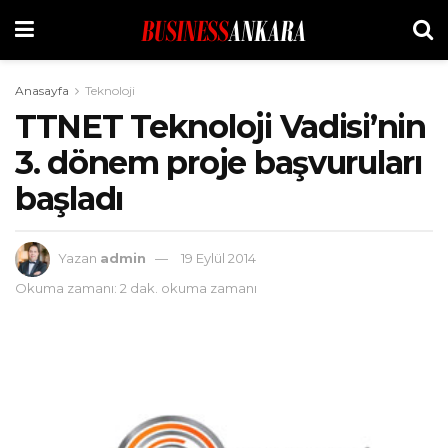
Anasayfa
Teknoloji
TTNET Teknoloji Vadisi’nin
3. dönem proje başvuruları
başladı
Yazan
admin
19 Eylül 2014
Okuma zamanı: 2 dak. okuma zamanı