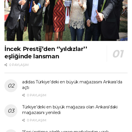
İncek Prestij’den ‘’yıldızlar’’
eşliğinde lansman
0 PAYLAŞIM
adidas Türkiye’deki en büyük mağazasını Ankara’da
açtı
0 PAYLAŞIM
Türkiye’deki en büyük mağazası olan Ankara’daki
mağazasını yeniledi
0 PAYLAŞIM
“Seri üretime ağırlık veren markalardan uzak