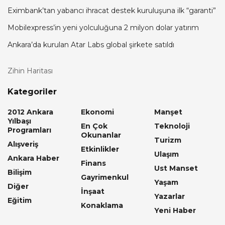
Eximbank’tan yabancı ihracat destek kuruluşuna ilk “garanti”
Mobilexpress’in yeni yolculuğuna 2 milyon dolar yatırım
Ankara’da kurulan Atar Labs global şirkete satıldı
Zihin Haritası
Kategoriler
2012 Ankara
Ekonomi
Manşet
Yılbaşı
En Çok
Teknoloji
Programları
Okunanlar
Turizm
Alışveriş
Etkinlikler
Ulaşım
Ankara Haber
Finans
Ust Manset
Bilişim
Gayrimenkul
Yaşam
Diğer
İnşaat
Yazarlar
Eğitim
Konaklama
Yeni Haber