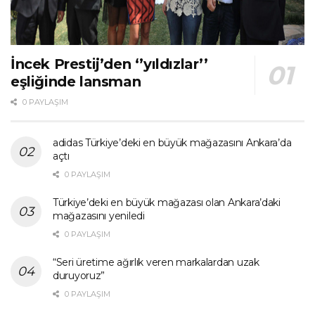
İncek Prestij’den ‘’yıldızlar’’
eşliğinde lansman
0 PAYLAŞIM
adidas Türkiye’deki en büyük mağazasını Ankara’da
açtı
0 PAYLAŞIM
Türkiye’deki en büyük mağazası olan Ankara’daki
mağazasını yeniledi
0 PAYLAŞIM
“Seri üretime ağırlık veren markalardan uzak
duruyoruz”
0 PAYLAŞIM