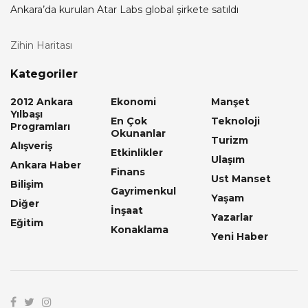
Ankara’da kurulan Atar Labs global şirkete satıldı
Zihin Haritası
Kategoriler
2012 Ankara
Ekonomi
Manşet
Yılbaşı
En Çok
Teknoloji
Programları
Okunanlar
Turizm
Alışveriş
Etkinlikler
Ulaşım
Ankara Haber
Finans
Ust Manset
Bilişim
Gayrimenkul
Yaşam
Diğer
İnşaat
Yazarlar
Eğitim
Konaklama
Yeni Haber