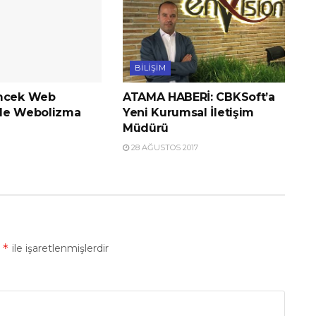
BILIŞIM
ümcek Web
ATAMA HABERİ: CBKSoft’a
de Webolizma
Yeni Kurumsal İletişim
Müdürü
28 AĞUSTOS 2017
*
r
ile işaretlenmişlerdir