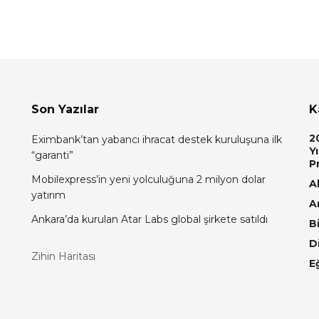
Son Yazılar
K
2
Eximbank’tan yabancı ihracat destek kuruluşuna ilk
Yı
“garanti”
P
Mobilexpress’in yeni yolculuğuna 2 milyon dolar
Al
yatırım
A
Ankara’da kurulan Atar Labs global şirkete satıldı
Bi
D
Zihin Haritası
E