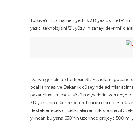
Türkiye’nin tamamen yerli ilk 3D yazıcısı ‘TeTe’nin
yazıcı teknolojisini ’21. yüzyılın sanayi devrimi’ olara
Dünya genelinde herkesin 3D yazıcıların gücüne 
odaklanması ve Bakanlık düzeyinde adımlar atılması
pazar oluşturulması’ sözü meyvelerini vermeye baş
3D yazıcının ülkemizde üretimi için tam destek 
desteklenecek öncelikli alanların ilk sırasına 3D t
yılından bu yana 650’nin üzerinde projeye 500 mil