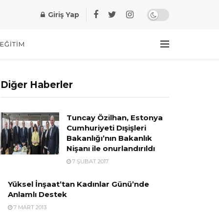
Giriş Yap
EĞITIM
Diğer Haberler
Tuncay Özilhan, Estonya
Cumhuriyeti Dışişleri
Bakanlığı’nın Bakanlık
Nişanı ile onurlandırıldı
7 ŞUBAT 2017
Yüksel İnşaat’tan Kadınlar Günü’nde
Anlamlı Destek
7 MART 2013