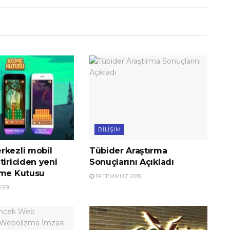
BILIŞIM
rkezli mobil
Tübider Araştırma
tiriciden yeni
Sonuçlarını Açıkladı
ime Kutusu
19 TEMMUZ 2019
019