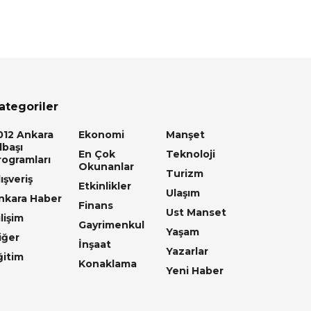
ategoriler
012 Ankara
Ekonomi
Manşet
lbaşı
En Çok
Teknoloji
rogramları
Okunanlar
Turizm
ışveriş
Etkinlikler
Ulaşım
nkara Haber
Finans
Ust Manset
lişim
Gayrimenkul
Yaşam
iğer
İnşaat
Yazarlar
ğitim
Konaklama
Yeni Haber