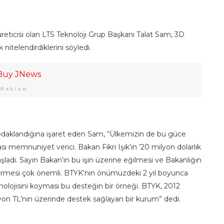
 üreticisi olan LTS Teknoloji Grup Başkanı Talat Sam, 3D
k nitelendirdiklerini söyledi.
Reklam
odaklandığına işaret eden Sam, “Ülkemizin de bu güce
 memnuniyet verici. Bakan Fikri Işık’ın ’20 milyon dolarlık
ladı. Sayın Bakan’ın bu işin üzerine eğilmesi ve Bakanlığın
vermesi çok önemli. BTYK’nın önümüzdeki 2 yıl boyunca
eknolojisini koyması bu desteğin bir örneği. BTYK, 2012
yon TL’nin üzerinde destek sağlayan bir kurum” dedi.