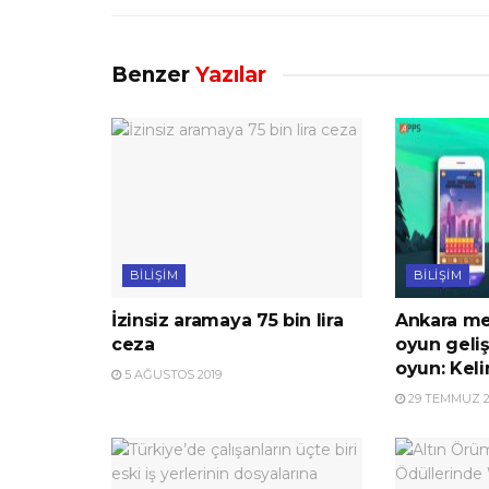
Benzer
Yazılar
BILIŞIM
BILIŞIM
İzinsiz aramaya 75 bin lira
Ankara me
ceza
oyun geliş
oyun: Kel
5 AĞUSTOS 2019
29 TEMMUZ 2