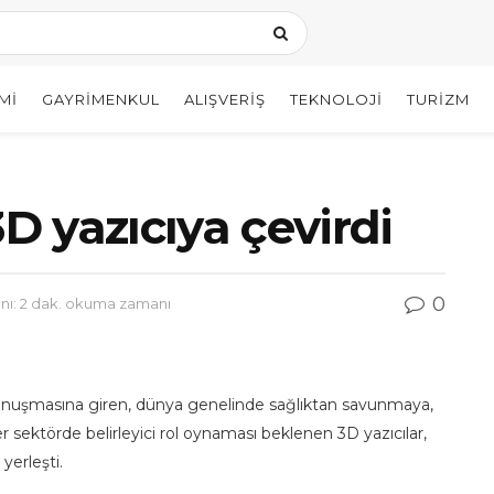
MI
GAYRIMENKUL
ALIŞVERIŞ
TEKNOLOJI
TURIZM
3D yazıcıya çevirdi
0
ı: 2 dak. okuma zamanı
onuşmasına giren, dünya genelinde sağlıktan savunmaya,
 sektörde belirleyici rol oynaması beklenen 3D yazıcılar,
yerleşti.