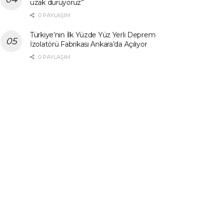
uzak duruyoruz”
0 PAYLAŞIM
Türkiye’nin İlk Yüzde Yüz Yerli Deprem
İzolatörü Fabrikası Ankara’da Açılıyor
0 PAYLAŞIM