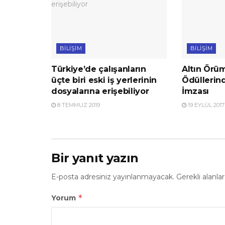
BILIŞIM
BILIŞIM
Türkiye’de çalışanların
Altın Ör
üçte biri eski iş yerlerinin
Ödüllerin
dosyalarına erişebiliyor
İmzası
8 TEMMUZ 2019
19 EYLÜL 2017
Bir yanıt yazın
E-posta adresiniz yayınlanmayacak.
Gerekli alanla
*
Yorum