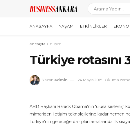
ANASAYFA
YAŞAM
ETKINLIKLER
EKONO
Anasayfa
Bilişim
Türkiye rotasını 
Yazan
admin
24 Mayıs 2015
Okuma zaman
ABD Başkanı Barack Obama’nın ‘ulusa sesleniş’ k
mimariden iletişim teknolojilerine kadar hemen her
Türkiye’nin geleceğe dair planlamalarında ilk sıraya 