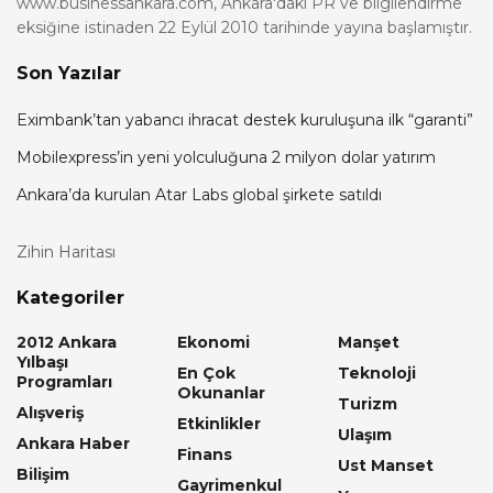
www.businessankara.com, Ankara'daki PR ve bilgilendirme
eksiğine istinaden 22 Eylül 2010 tarihinde yayına başlamıştır.
Son Yazılar
Eximbank’tan yabancı ihracat destek kuruluşuna ilk “garanti”
Mobilexpress’in yeni yolculuğuna 2 milyon dolar yatırım
Ankara’da kurulan Atar Labs global şirkete satıldı
Zihin Haritası
Kategoriler
2012 Ankara
Ekonomi
Manşet
Yılbaşı
En Çok
Teknoloji
Programları
Okunanlar
Turizm
Alışveriş
Etkinlikler
Ulaşım
Ankara Haber
Finans
Ust Manset
Bilişim
Gayrimenkul