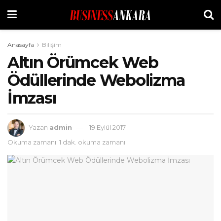
Anasayfa
Bilişim
Altın Örümcek Web
Ödüllerinde Webolizma
İmzası
Yazan
admin
19 Eylül 2017
Okuma zamanı: 1 dak. okuma zamanı