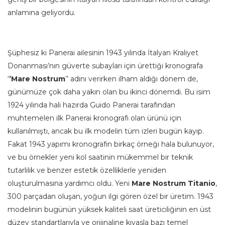
anlamına geliyordu.
Şüphesiz ki Panerai ailesinin 1943 yılında İtalyan Kraliyet
Donanması’nın güverte subayları için ürettiği kronografa
‘
’Mare Nostrum
’’ adını verirken ilham aldığı dönem de,
günümüze çok daha yakın olan bu ikinci dönemdi. Bu isim
1924 yılında hali hazırda Guido Panerai tarafından
muhtemelen ilk Panerai kronografı olan ürünü için
kullanılmıştı, ancak bu ilk modelin tüm izleri bugün kayıp.
Fakat 1943 yapımı kronografın birkaç örneği hala bulunuyor,
ve bu örnekler yeni kol saatinin mükemmel bir teknik
tutarlılık ve benzer estetik özelliklerle yeniden
oluşturulmasına yardımcı oldu. Yeni
Mare Nostrum Titanio
,
300 parçadan oluşan, yoğun ilgi gören özel bir üretim. 1943
modelinin bugünün yüksek kaliteli saat üreticiliğinin en üst
düzey standartlarıyla ve orijinaline kıyasla bazı temel