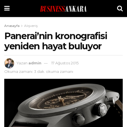
Anasayfa
Alışveriş
Panerai’nin kronografisi
yeniden hayat buluyor
Yazan
admin
17 Ağustos 2015
Okuma zamanı: 3 dak. okuma zamanı