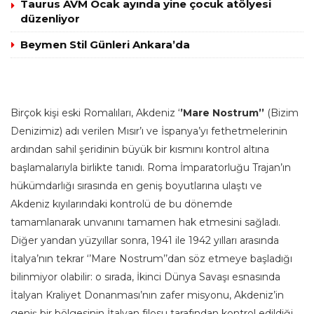
Taurus AVM Ocak ayında yine çocuk atölyesi
düzenliyor
Beymen Stil Günleri Ankara’da
Birçok kişi eski Romalıları, Akdeniz ‘
’Mare Nostrum’’
(Bizim
Denizimiz) adı verilen Mısır’ı ve İspanya’yı fethetmelerinin
ardından sahil şeridinin büyük bir kısmını kontrol altına
başlamalarıyla birlikte tanıdı. Roma İmparatorluğu Trajan’ın
hükümdarlığı sırasında en geniş boyutlarına ulaştı ve
Akdeniz kıyılarındaki kontrolü de bu dönemde
tamamlanarak unvanını tamamen hak etmesini sağladı.
Diğer yandan yüzyıllar sonra, 1941 ile 1942 yılları arasında
İtalya’nın tekrar ‘’Mare Nostrum’’dan söz etmeye başladığı
bilinmiyor olabilir: o sırada, İkinci Dünya Savaşı esnasında
İtalyan Kraliyet Donanması’nın zafer misyonu, Akdeniz’in
geniş bir bölgesinin İtalyan filosu tarafından kontrol edildiği