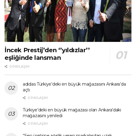
İncek Prestij’den ‘’yıldızlar’’
eşliğinde lansman
0 PAYLAŞIM
adidas Türkiye’deki en büyük mağazasını Ankara’da
açtı
0 PAYLAŞIM
Türkiye’deki en büyük mağazası olan Ankara’daki
mağazasını yeniledi
0 PAYLAŞIM
“Seri üretime ağırlık veren markalardan uzak