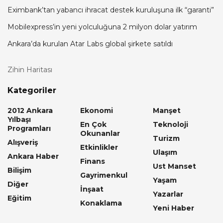
Eximbank’tan yabancı ihracat destek kuruluşuna ilk “garanti”
Mobilexpress’in yeni yolculuğuna 2 milyon dolar yatırım
Ankara’da kurulan Atar Labs global şirkete satıldı
Zihin Haritası
Kategoriler
2012 Ankara
Ekonomi
Manşet
Yılbaşı
En Çok
Teknoloji
Programları
Okunanlar
Turizm
Alışveriş
Etkinlikler
Ulaşım
Ankara Haber
Finans
Ust Manset
Bilişim
Gayrimenkul
Yaşam
Diğer
İnşaat
Yazarlar
Eğitim
Konaklama
Yeni Haber