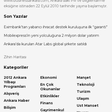
www.businessankara.com, Ankara'daki PR ve bilgilendirme
eksiğine istinaden 22 Eylül 2010 tarihinde yayına başlamıştır.
Son Yazılar
Eximbank’tan yabancı ihracat destek kuruluşuna ilk “garanti”
Mobilexpress’in yeni yolculuğuna 2 milyon dolar yatırım
Ankara’da kurulan Atar Labs global şirkete satıldı
Zihin Haritası
Kategoriler
2012 Ankara
Ekonomi
Manşet
Yılbaşı
En Çok
Teknoloji
Programları
Okunanlar
Turizm
Alışveriş
Etkinlikler
Ulaşım
Ankara Haber
Finans
Ust Manset
Bilişim
Gayrimenkul