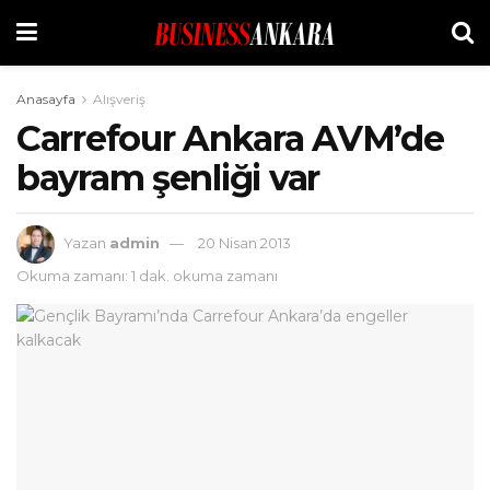
Anasayfa
Alışveriş
Carrefour Ankara AVM’de
bayram şenliği var
Yazan
admin
20 Nisan 2013
Okuma zamanı: 1 dak. okuma zamanı