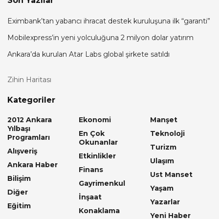
Son Yazılar
Eximbank’tan yabancı ihracat destek kuruluşuna ilk “garanti”
Mobilexpress’in yeni yolculuğuna 2 milyon dolar yatırım
Ankara’da kurulan Atar Labs global şirkete satıldı
Zihin Haritası
Kategoriler
2012 Ankara
Ekonomi
Manşet
Yılbaşı
En Çok
Teknoloji
Programları
Okunanlar
Turizm
Alışveriş
Etkinlikler
Ulaşım
Ankara Haber
Finans
Ust Manset
Bilişim
Gayrimenkul
Yaşam
Diğer
İnşaat
Yazarlar
Eğitim
Konaklama
Yeni Haber