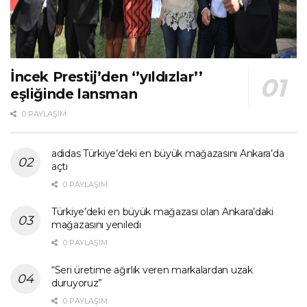
İncek Prestij’den ‘’yıldızlar’’
eşliğinde lansman
0 PAYLAŞIM
adidas Türkiye’deki en büyük mağazasını Ankara’da
açtı
0 PAYLAŞIM
Türkiye’deki en büyük mağazası olan Ankara’daki
mağazasını yeniledi
0 PAYLAŞIM
“Seri üretime ağırlık veren markalardan uzak
duruyoruz”
0 PAYLAŞIM