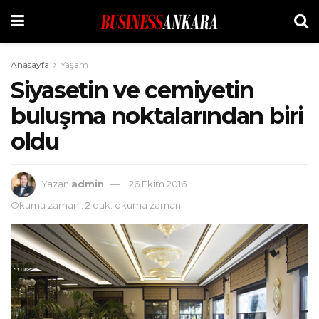
Anasayfa
Yaşam
Siyasetin ve cemiyetin
buluşma noktalarından biri
oldu
Yazan
admin
26 Ekim 2016
Okuma zamanı: 2 dak. okuma zamanı