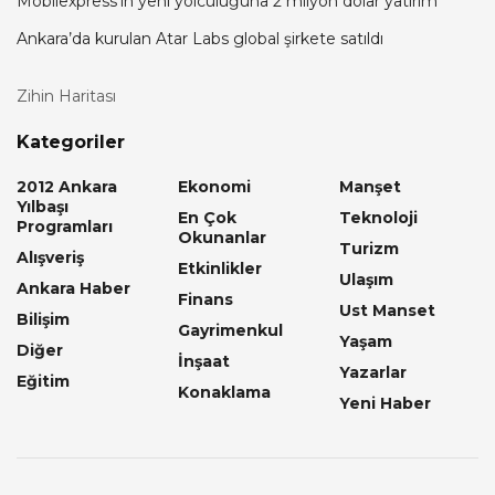
Mobilexpress’in yeni yolculuğuna 2 milyon dolar yatırım
Ankara’da kurulan Atar Labs global şirkete satıldı
Zihin Haritası
Kategoriler
2012 Ankara
Ekonomi
Manşet
Yılbaşı
En Çok
Teknoloji
Programları
Okunanlar
Turizm
Alışveriş
Etkinlikler
Ulaşım
Ankara Haber
Finans
Ust Manset
Bilişim
Gayrimenkul
Yaşam
Diğer
İnşaat
Yazarlar
Eğitim
Konaklama
Yeni Haber