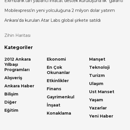
Eximbank’tan yabancı ihracat destek kuruluşuna ilk “garanti”
Mobilexpress’in yeni yolculuğuna 2 milyon dolar yatırım
Ankara’da kurulan Atar Labs global şirkete satıldı
Zihin Haritası
Kategoriler
2012 Ankara
Ekonomi
Manşet
Yılbaşı
En Çok
Teknoloji
Programları
Okunanlar
Turizm
Alışveriş
Etkinlikler
Ulaşım
Ankara Haber
Finans
Ust Manset
Bilişim
Gayrimenkul
Yaşam
Diğer
İnşaat
Yazarlar
Eğitim
Konaklama
Yeni Haber