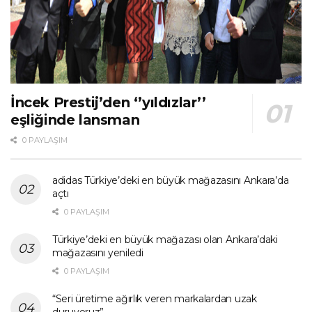
İncek Prestij’den ‘’yıldızlar’’
eşliğinde lansman
0 PAYLAŞIM
adidas Türkiye’deki en büyük mağazasını Ankara’da
açtı
0 PAYLAŞIM
Türkiye’deki en büyük mağazası olan Ankara’daki
mağazasını yeniledi
0 PAYLAŞIM
“Seri üretime ağırlık veren markalardan uzak