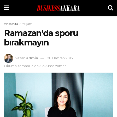
Anasayfa
Yaşam
Ramazan’da sporu
bırakmayın
Yazan
admin
28 Haziran 2015
Okuma zamanı: 3 dak. okuma zamanı