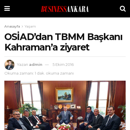
Anasayfa
Yaşam
OSİAD’dan TBMM Başkanı
Kahraman’a ziyaret
Yazan
admin
5 Ekim 2016
Okuma zamanı: 1 dak. okuma zamanı