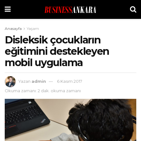
Anasayfa
Yaşam
Disleksik çocukların
eğitimini destekleyen
mobil uygulama
Yazan
admin
6 Kasım 2017
Okuma zamanı: 2 dak. okuma zamanı