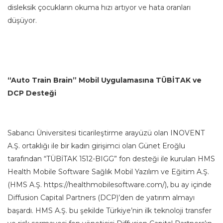
disleksik çocukların okuma hızı artıyor ve hata oranları
düşüyor.
“Auto Train Brain” Mobil Uygulamasına TÜBİTAK ve
DCP Desteği
Sabancı Üniversitesi ticarileştirme arayüzü olan INOVENT
A.Ş. ortaklığı ile bir kadın girişimci olan Günet Eroğlu
tarafından “TÜBİTAK 1512-BIGG” fon desteği ile kurulan HMS
Health Mobile Software Sağlık Mobil Yazılım ve Eğitim A.Ş.
(HMS A.Ş. https://healthmobilesoftware.com/), bu ay içinde
Diffusion Capital Partners (DCP)’den de yatırım almayı
başardı. HMS A.Ş. bu şekilde Türkiye’nin ilk teknoloji transfer