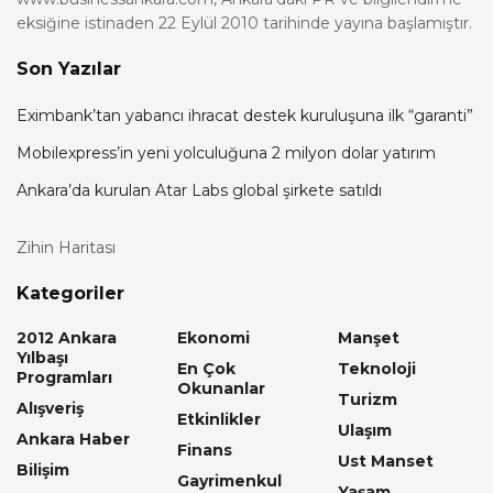
eksiğine istinaden 22 Eylül 2010 tarihinde yayına başlamıştır.
Son Yazılar
Eximbank’tan yabancı ihracat destek kuruluşuna ilk “garanti”
Mobilexpress’in yeni yolculuğuna 2 milyon dolar yatırım
Ankara’da kurulan Atar Labs global şirkete satıldı
Zihin Haritası
Kategoriler
2012 Ankara
Ekonomi
Manşet
Yılbaşı
En Çok
Teknoloji
Programları
Okunanlar
Turizm
Alışveriş
Etkinlikler
Ulaşım
Ankara Haber
Finans
Ust Manset
Bilişim
Gayrimenkul
Yaşam