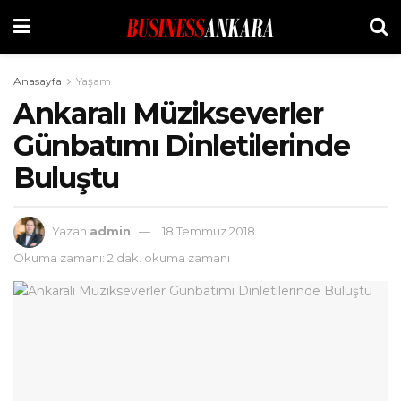
Anasayfa
Yaşam
Ankaralı Müzikseverler
Günbatımı Dinletilerinde
Buluştu
Yazan
admin
18 Temmuz 2018
Okuma zamanı: 2 dak. okuma zamanı