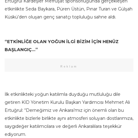
Ertuğrul Kardeşler Mefruşat sponsorluğunda gerçekleşen
etkinlikte Seda Baykara, Püren Üstün, Pınar Turan ve Gülşah
Küskü’den oluşan genç sanatçı topluluğu sahne aldı.
“ETKİNLİĞE OLAN YOĞUN İLGİ BİZİM İÇİN HENÜZ
BAŞLANGIÇ…”
Reklam
İlk etkinlikteki yoğun katılımla duyduğu mutluluğu dile
getiren KİD Yönetim Kurulu Başkan Yardımcısı Mehmet Ali
Ertuğrul: “Derneğimiz ve Ankara’mız için önemli olan bu
etkinlikte bizlerle birlikte aynı atmosferi soluyan dostlarımıza,
saygıdeğer katılımcılara ve değerli Ankaralılara teşekkür
ediyorum.