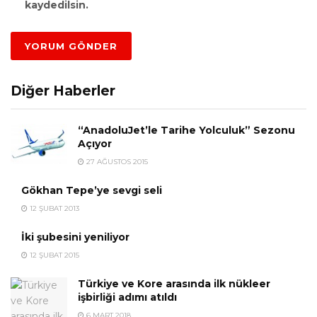
kaydedilsin.
Diğer Haberler
“AnadoluJet’le Tarihe Yolculuk” Sezonu
Açıyor
27 AĞUSTOS 2015
Gökhan Tepe’ye sevgi seli
12 ŞUBAT 2013
İki şubesini yeniliyor
12 ŞUBAT 2015
Türkiye ve Kore arasında ilk nükleer
işbirliği adımı atıldı
6 MART 2018