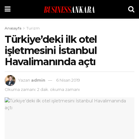
Anasayfa
Turizm
Türkiye’deki ilk otel
işletmesini İstanbul
Havalimanında açtı
Yazan
admin
6 Nisan 2019
Okuma zamanı: 2 dak. okuma zamanı