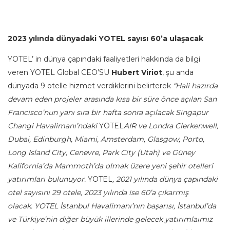
2023 yılında dünyadaki YOTEL sayısı 60’a ulaşacak
YOTEL’ in dünya çapındaki faaliyetleri hakkında da bilgi
veren YOTEL Global CEO’SU
Hubert Viriot
, şu anda
dünyada 9 otelle hizmet verdiklerini belirterek
“Hali hazırda
devam eden projeler arasında kısa bir süre önce açılan San
Francisco’nun yanı sıra bir hafta sonra açılacak Singapur
Changi Havalimanı’ndaki
YOTEL
AIR ve Londra Clerkenwell,
Dubai, Edinburgh, Miami, Amsterdam, Glasgow, Porto,
Long Island City, Cenevre, Park City (Utah) ve Güney
Kalifornia’da Mammoth’da olmak üzere yeni şehir otelleri
yatırımları bulunuyor.
YOTEL
, 2021 yılında dünya çapındaki
otel sayısını 29 otele, 2023 yılında ise 60’a çıkarmış
olacak.
YOTEL İstanbul Havalimanı’nın başarısı, İstanbul’da
ve Türkiye’nin diğer büyük illerinde gelecek yatırımlaımız