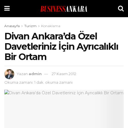
Anasayfa
Turizm
Konaklama
Divan Ankara’da Özel
Davetleriniz İçin Ayrıcalıklı
Bir Ortam
Yazan
admin
27 Kasım 2012
Okuma zamanı: 1 dak. okuma zamanı