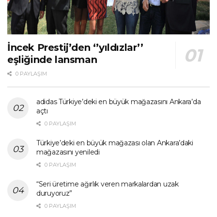
İncek Prestij’den ‘’yıldızlar’’
eşliğinde lansman
0 PAYLAŞIM
adidas Türkiye’deki en büyük mağazasını Ankara’da
açtı
0 PAYLAŞIM
Türkiye’deki en büyük mağazası olan Ankara’daki
mağazasını yeniledi
0 PAYLAŞIM
“Seri üretime ağırlık veren markalardan uzak
duruyoruz”
0 PAYLAŞIM