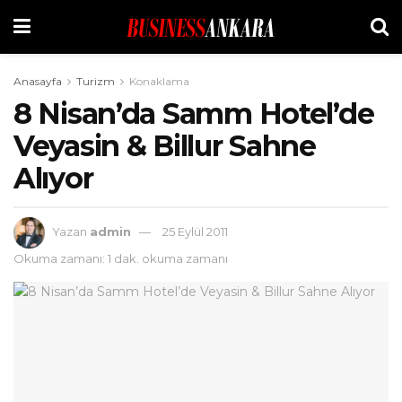
Anasayfa
Turizm
Konaklama
8 Nisan’da Samm Hotel’de
Veyasin & Billur Sahne
Alıyor
Yazan
admin
25 Eylül 2011
Okuma zamanı: 1 dak. okuma zamanı