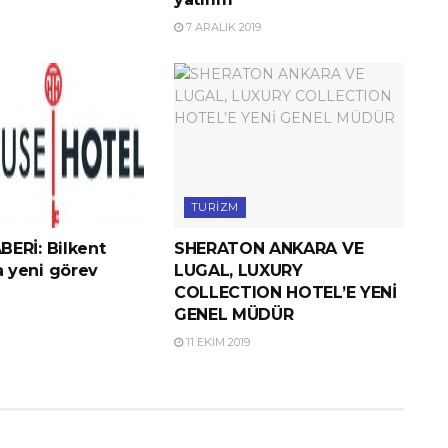
7 ARALIK 2019
TURIZM
ERİ: Bilkent
SHERATON ANKARA VE
 yeni görev
LUGAL, LUXURY
COLLECTION HOTEL’E YENİ
GENEL MÜDÜR
11 EKIM 2019