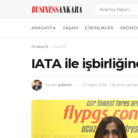
ANASAYFA
YAŞAM
ETKINLIKLER
EKONO
Anasayfa
Turizm
IATA ile işbirliğin
Yazan
admin
9 Mayıs 2016
Okuma zamanı