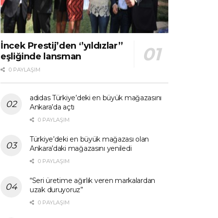
İncek Prestij’den ‘’yıldızlar’’
eşliğinde lansman
0 PAYLAŞIM
adidas Türkiye’deki en büyük mağazasını
Ankara’da açtı
0 PAYLAŞIM
Türkiye’deki en büyük mağazası olan
Ankara’daki mağazasını yeniledi
0 PAYLAŞIM
“Seri üretime ağırlık veren markalardan
uzak duruyoruz”
0 PAYLAŞIM