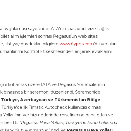
ama uygulaması sayesinde IATA’nın pasaport-vize-sağlık
let alım işlemleri sonrası Pegasus’un web sitesi
ler, ihtiyaç duydukları bilgilere
www.flypgs.com
’da yer alan
manlarımı Kontrol Et sekmesinden erişerek evraklarını
ini kutlamak üzere IATA ve Pegasus Yöneticilerinin
lük binasında bir seremoni düzenlendi. Seremonide
 Türkiye, Azerbaycan ve Türkmenistan Bölge
 Türkiye’de ilk Timatic Autocheck kullanıcısı olması
 Yolları’nın yer hizmetlerinde misafirlerine daha etkin ve
 belirtti.
“Pegasus Hava Yolları, Türkiye’de konu hakkında
 bir katkıda bulunmuştur.”
dedi ve
Pegasus Hava Yolları