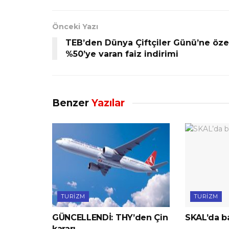
Önceki Yazı
TEB’den Dünya Çiftçiler Günü’ne öze
%50’ye varan faiz indirimi
Benzer
Yazılar
TURIZM
TURIZM
GÜNCELLENDİ: THY’den Çin
SKAL’da ba
kararı