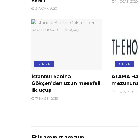
14 OCAK 2020
31 OCAK 2020
TURIZM
TURIZM
İstanbul Sabiha
ATAMA HAB
Gökçen’den uzun mesafeli
mezununa
ilk uçuş
11 KASIM 2019
17 KASIM 2019
Bir yanıt yazın