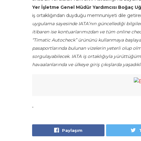
Yer İşletme Genel Müdür Yardımcısı Boğaç Uğ
iş ortaklığından duyduğu memnuniyeti dile getire
uygulama sayesinde IATA’nın güncellediği bilgiler
itibaren ise kontuarlarımızdan ve tüm online chec
“Timatic Autocheck” ürününü kullanmaya başlayac
pasaportlarında bulunan vizelerin yeterli olup ol
sorgulayabilecek. IATA iş ortaklığıyla yürüttüğümü
havaalanlarında ve ülkeye giriş çıkışlarda yaşadık
Paylaşım