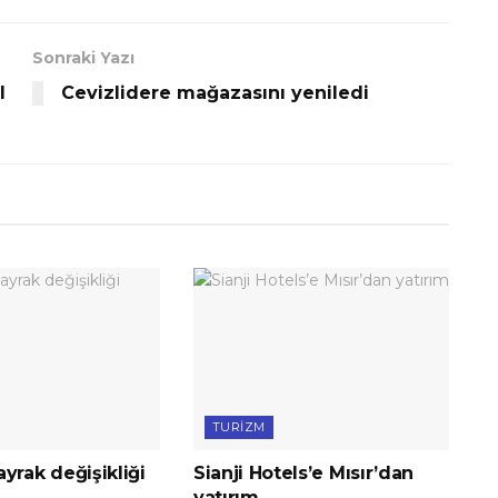
Sonraki Yazı
l
Cevizlidere mağazasını yeniledi
TURIZM
yrak değişikliği
Sianji Hotels’e Mısır’dan
yatırım