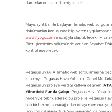
durumları en aza indirilmiş olacak.
Mayıs ayı itibari ile başlayan Timatic web sorgul
dokümanları konusunda bilgi veren uygulamasına bi
www.flypgs.com
aracılığıyla ulaşılabilecek. Misafir
Bilet İşlemlerim bölümünde yer alan Seyahat Dökü
kontrol edebilecek.
Pegasus’un IATA Timatic web sorgulamasına geçiş
katılımıyla Pegasus Hava Yolları’nın Genel Müdür
Pegasus’un projeye verdiği katkıya değinen
IATA
Yöneticisi Funda Çalışır
, Pegasus Hava Yolları`nı
nedeniyle tebrik ederek, bu proje ile Pegasus Hava
hızlı bir hizmet sunacağından dolayı memnuniyetini
öncü bir rol alarak Türk Sivil Havacılığı’na büyük