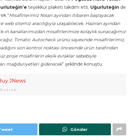
urluteğin’e
teşekkür plaketi takdim etti.
Uğurluteğin
de
rek “
Misafirlerimiz Nisan ayından itibaren başlayacak
e web sitemiz aracılığıyla ulaşabilecek. Haziran ayından
k-in kanallarımızdan misafirlerimize kolaylık sunacağımız
ağız. Timatic Autocheck ürünü sayesinde misafirlerimiz,
madığını son kontrol noktası öncesinde ürün tarafından
z proje misafirlerin eksik evraklar sebebiyle
ları mağduriyetleri giderecek
” şeklinde konuştu.
Reklam
Tweet
Gönder