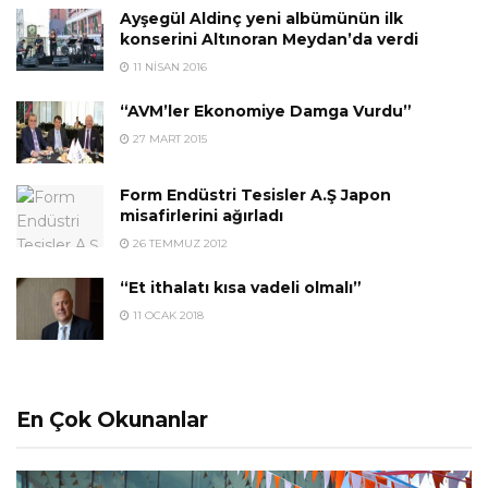
Ayşegül Aldinç yeni albümünün ilk
konserini Altınoran Meydan’da verdi
11 NISAN 2016
“AVM’ler Ekonomiye Damga Vurdu”
27 MART 2015
Form Endüstri Tesisler A.Ş Japon
misafirlerini ağırladı
26 TEMMUZ 2012
“Et ithalatı kısa vadeli olmalı”
11 OCAK 2018
En Çok Okunanlar