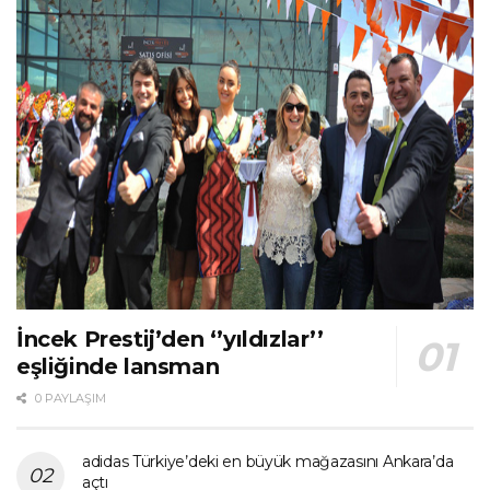
İncek Prestij’den ‘’yıldızlar’’
eşliğinde lansman
0 PAYLAŞIM
adidas Türkiye’deki en büyük mağazasını Ankara’da
açtı