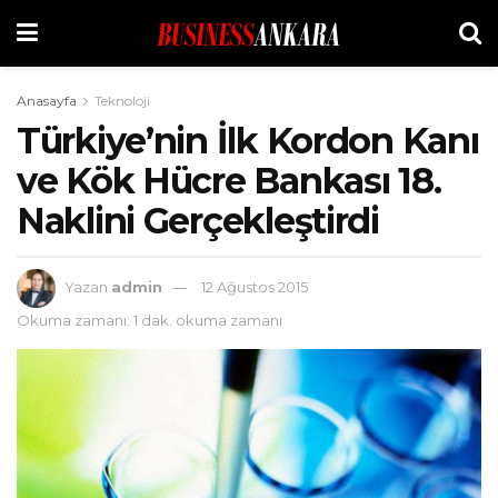
Anasayfa
Teknoloji
Türkiye’nin İlk Kordon Kanı
ve Kök Hücre Bankası 18.
Naklini Gerçekleştirdi
Yazan
admin
12 Ağustos 2015
Okuma zamanı: 1 dak. okuma zamanı