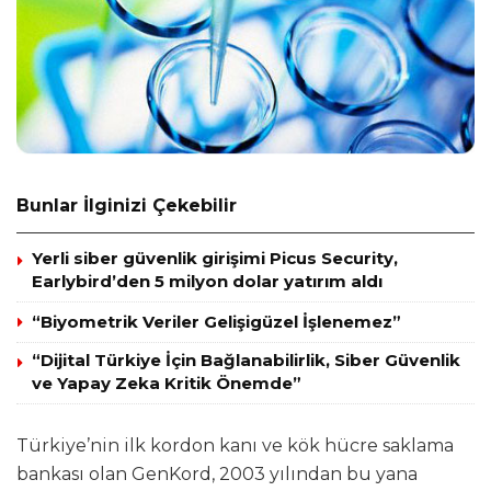
Bunlar İlginizi Çekebilir
Yerli siber güvenlik girişimi Picus Security,
Earlybird’den 5 milyon dolar yatırım aldı
“Biyometrik Veriler Gelişigüzel İşlenemez”
“Dijital Türkiye İçin Bağlanabilirlik, Siber Güvenlik
ve Yapay Zeka Kritik Önemde”
Türkiye’nin ilk kordon kanı ve kök hücre saklama
bankası olan GenKord, 2003 yılından bu yana