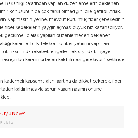
me Bakanlığı tarafından yapılan düzenlemelerin beklenen
mı” konusunun da çok farklı olmadığını dile getirdi. Arıak,
zısını yapmasının yerine, mevcut kurulmuş fiber şebekesinin
de fiber şebekelerin yaygınlaşması büyük hız kazanabiliyor.
 çok gecikmeli olarak yapılan düzenlemeden beklenen
 aldığı karar ile Türk Telekom’u fiber yatırımı yapması
tutmasının da rekabeti engellemek dışında bir şeye
ası için bu kararın ortadan kaldırılması gerekiyor.” şeklinde
n kademeli kapsama alanı şartına da dikkat çekerek, fiber
ortadan kaldırılmasıyla sorun yaşanmasının önüne
kledi.
Reklam