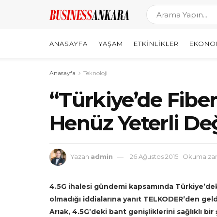
ANASAYFA
YAŞAM
ETKINLIKLER
EKONO
Anasayfa
Teknoloji
“Türkiye’de Fiber
Henüz Yeterli Değ
Yazan
admin
26 Ağustos 2015
Okuma zam
4.5G ihalesi gündemi kapsamında Türkiye’deki 
olmadığı iddialarına yanıt TELKODER’den gel
Arıak, 4.5G’deki bant genişliklerini sağlıklı bi