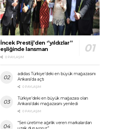
İncek Prestij’den ‘’yıldızlar’’
eşliğinde lansman
0 PAYLAŞIM
adidas Türkiye’deki en büyük mağazasını
Ankara’da açtı
0 PAYLAŞIM
Türkiye’deki en büyük mağazası olan
Ankara’daki mağazasını yeniledi
0 PAYLAŞIM
“Seri üretime ağırlık veren markalardan
uzak duruyoruz”