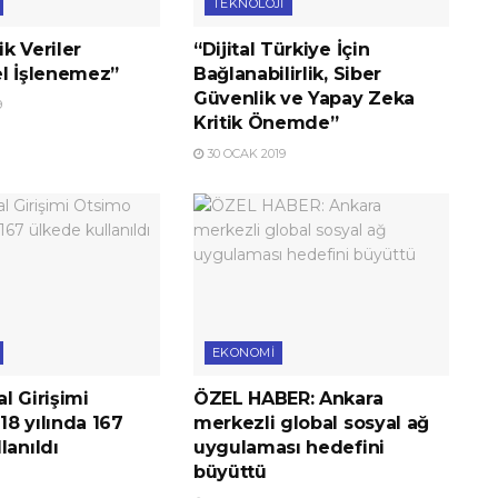
TEKNOLOJI
k Veriler
“Dijital Türkiye İçin
el İşlenemez”
Bağlanabilirlik, Siber
Güvenlik ve Yapay Zeka
9
Kritik Önemde”
30 OCAK 2019
EKONOMI
l Girişimi
ÖZEL HABER: Ankara
8 yılında 167
merkezli global sosyal ağ
lanıldı
uygulaması hedefini
büyüttü