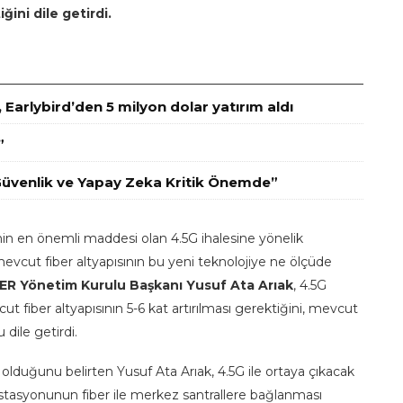
ğini dile getirdi.
y, Earlybird’den 5 milyon dolar yatırım aldı
”
er Güvenlik ve Yapay Zeka Kritik Önemde”
n en önemli maddesi olan 4.5G ihalesine yönelik
evcut fiber altyapısının bu yeni teknolojiye ne ölçüde
R Yönetim Kurulu Başkanı Yusuf Ata Arıak
, 4.5G
t fiber altyapısının 5-6 kat artırılması gerektiğini, mevcut
dile getirdi.
z olduğunu belirten Yusuf Ata Arıak, 4.5G ile ortaya çıkacak
istasyonunun fiber ile merkez santrallere bağlanması