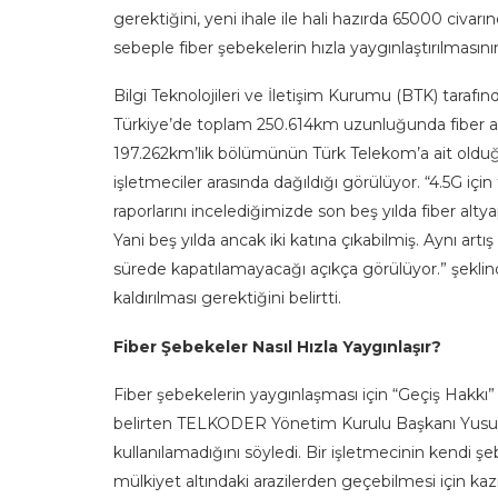
gerektiğini, yeni ihale ile hali hazırda 65000 civar
sebeple fiber şebekelerin hızla yaygınlaştırılmasın
Bilgi Teknolojileri ve İletişim Kurumu (BTK) tarafın
Türkiye’de toplam 250.614km uzunluğunda fiber al
197.262km’lik bölümünün Türk Telekom’a ait olduğu
işletmeciler arasında dağıldığı görülüyor. “4.5G için
raporlarını incelediğimizde son beş yılda fiber alty
Yani beş yılda ancak iki katına çıkabilmiş. Aynı artış
sürede kapatılamayacağı açıkça görülüyor.” şekli
kaldırılması gerektiğini belirtti.
Fiber Şebekeler Nasıl Hızla Yaygınlaşır?
Fiber şebekelerin yaygınlaşması için “Geçiş Hakkı
belirten TELKODER Yönetim Kurulu Başkanı Yusuf At
kullanılamadığını söyledi. Bir işletmecinin kendi ş
mülkiyet altındaki arazilerden geçebilmesi için ka