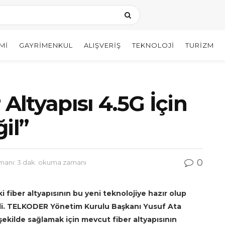
MI
GAYRIMENKUL
ALIŞVERIŞ
TEKNOLOJI
TURIZM
 Altyapısı 4.5G İçin
il”
0
anı: 3 dak. okuma zamanı
fiber altyapısının bu yeni teknolojiye hazır olup
di. TELKODER Yönetim Kurulu Başkanı Yusuf Ata
r şekilde sağlamak için mevcut fiber altyapısının