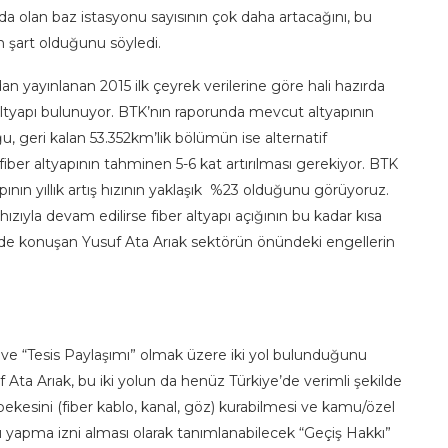
ında olan baz istasyonu sayısının çok daha artacağını, bu
ın şart olduğunu söyledi.
dan yayınlanan 2015 ilk çeyrek verilerine göre hali hazırda
tyapı bulunuyor. BTK’nın raporunda mevcut altyapının
, geri kalan 53.352km’lik bölümün ise alternatif
 fiber altyapının tahminen 5-6 kat artırılması gerekiyor. BTK
apının yıllık artış hızının yaklaşık %23 olduğunu görüyoruz.
 hızıyla devam edilirse fiber altyapı açığının bu kadar kısa
nde konuşan Yusuf Ata Arıak sektörün önündeki engellerin
” ve “Tesis Paylaşımı” olmak üzere iki yol bulunduğunu
a Arıak, bu iki yolun da henüz Türkiye’de verimli şekilde
ebekesini (fiber kablo, kanal, göz) kurabilmesi ve kamu/özel
zı yapma izni alması olarak tanımlanabilecek “Geçiş Hakkı”