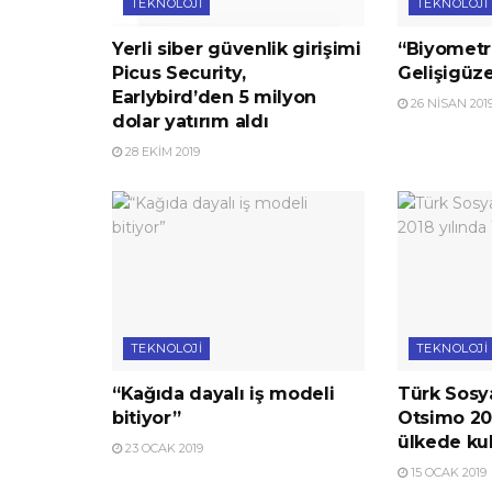
TEKNOLOJI
TEKNOLOJI
Yerli siber güvenlik girişimi
“Biyometri
Picus Security,
Gelişigüz
Earlybird’den 5 milyon
26 NISAN 201
dolar yatırım aldı
28 EKIM 2019
TEKNOLOJI
TEKNOLOJI
“Kağıda dayalı iş modeli
Türk Sosya
bitiyor”
Otsimo 201
ülkede kul
23 OCAK 2019
15 OCAK 2019