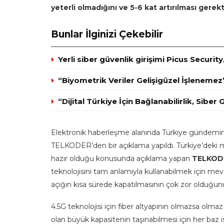
yeterli olmadığını ve 5-6 kat artırılması gerekti
Bunlar İlginizi Çekebilir
Yerli siber güvenlik girişimi Picus Securit
“Biyometrik Veriler Gelişigüzel İşlenemez
“Dijital Türkiye İçin Bağlanabilirlik, Sib
Elektronik haberleşme alanında Türkiye gündemini
TELKODER’den bir açıklama yapıldı. Türkiye’deki m
hazır olduğu konusunda açıklama yapan
TELKODE
teknolojisini tam anlamıyla kullanabilmek için mevcu
açığın kısa sürede kapatılmasının çok zor olduğunu 
4.5G teknolojisi için fiber altyapının olmazsa olma
olan büyük kapasitenin taşınabilmesi için her baz 