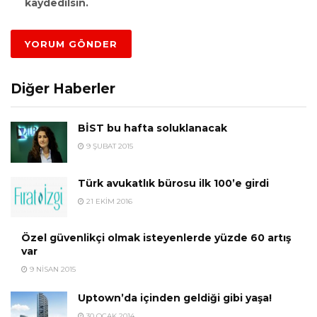
kaydedilsin.
Diğer Haberler
BİST bu hafta soluklanacak
9 ŞUBAT 2015
Türk avukatlık bürosu ilk 100’e girdi
21 EKIM 2016
Özel güvenlikçi olmak isteyenlerde yüzde 60 artış
var
9 NISAN 2015
Uptown’da içinden geldiği gibi yaşa!
30 OCAK 2014