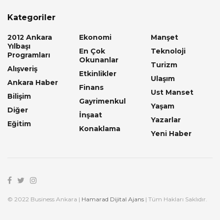
Kategoriler
2012 Ankara
Ekonomi
Manşet
Yılbaşı
En Çok
Teknoloji
Programları
Okunanlar
Turizm
Alışveriş
Etkinlikler
Ulaşım
Ankara Haber
Finans
Ust Manset
Bilişim
Gayrimenkul
Yaşam
Diğer
İnşaat
Yazarlar
Eğitim
Konaklama
Yeni Haber
© 2022 Business Ankara |
Hamarad Dijital Ajans
| Tüm Hakları Saklıdır.