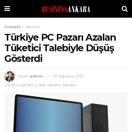
Anasayfa
Teknoloji
Türkiye PC Pazarı Azalan
Tüketici Talebiyle Düşüş
Gösterdi
Yazan
admin
20 Ağustos 2015
Okuma zamanı: 2 dak. okuma zamanı