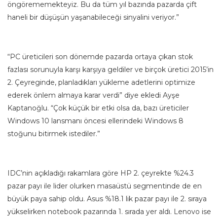
öngörememekteyiz. Bu da tüm yıl bazında pazarda çift
haneli bir düşüşün yaşanabileceği sinyalini veriyor.”
“PC üreticileri son dönemde pazarda ortaya çıkan stok
fazlası sorunuyla karşı karşıya geldiler ve birçok üretici 2015’in
2. Çeyreginde, planladıkları yükleme adetlerini optimize
ederek önlem almaya karar verdi” diye ekledi Ayşe
Kaptanoğlu. “Çok küçük bir etki olsa da, bazı üreticiler
Windows 10 lansmanı öncesi ellerindeki Windows 8
stoğunu bitirmek istediler.”
IDC’nin açıkladığı rakamlara göre HP 2. çeyrekte %24.3
pazar payı ile lider olurken masaüstü segmentinde de en
büyük paya sahip oldu. Asus %18.1 lik pazar payı ile 2. sıraya
yükselirken notebook pazarında 1. sırada yer aldı. Lenovo ise