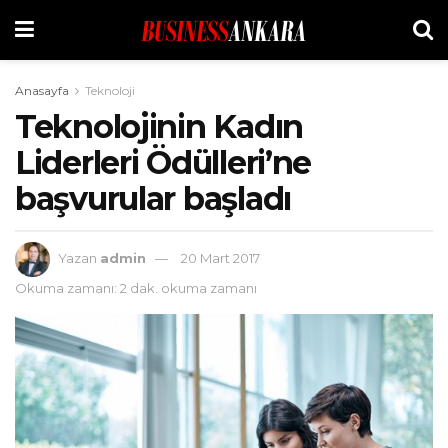
Anasayfa
Teknoloji
Teknolojinin Kadın
Liderleri Ödülleri’ne
başvurular başladı
Yazan
admin
20 Mart 2017
Okuma zamanı: 2 dak. okuma zamanı