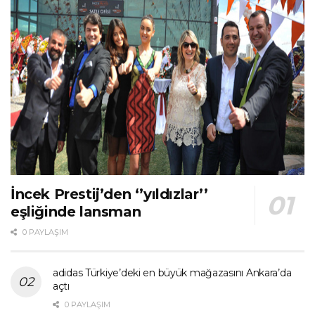
İncek Prestij’den ‘’yıldızlar’’
eşliğinde lansman
0 PAYLAŞIM
adidas Türkiye’deki en büyük mağazasını Ankara’da
açtı
0 PAYLAŞIM