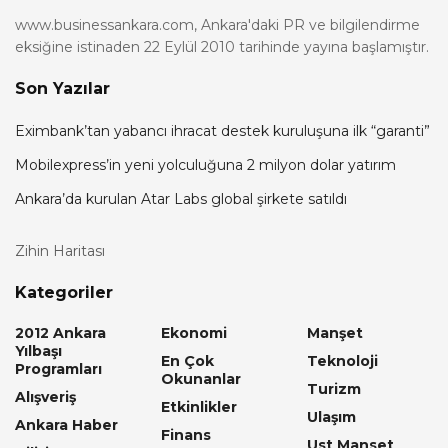
www.businessankara.com, Ankara'daki PR ve bilgilendirme
eksiğine istinaden 22 Eylül 2010 tarihinde yayına başlamıştır.
Son Yazılar
Eximbank’tan yabancı ihracat destek kuruluşuna ilk “garanti”
Mobilexpress’in yeni yolculuğuna 2 milyon dolar yatırım
Ankara’da kurulan Atar Labs global şirkete satıldı
Zihin Haritası
Kategoriler
2012 Ankara
Ekonomi
Manşet
Yılbaşı
En Çok
Teknoloji
Programları
Okunanlar
Turizm
Alışveriş
Etkinlikler
Ulaşım
Ankara Haber
Finans
Ust Manset