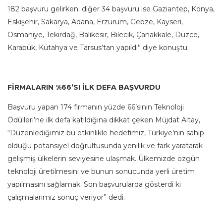
182 başvuru gelirken; diğer 34 başvuru ise Gaziantep, Konya,
Eskişehir, Sakarya, Adana, Erzurum, Gebze, Kayseri,
Osmaniye, Tekirdağ, Balıkesir, Bilecik, Çanakkale, Düzce,
Karabük, Kütahya ve Tarsus’tan yapıldı” diye konuştu.
FİRMALARIN %66’SI İLK DEFA BAŞVURDU
Başvuru yapan 174 firmanın yüzde 66’sının Teknoloji
Ödülleri’ne ilk defa katıldığına dikkat çeken Müjdat Altay,
“Düzenlediğimiz bu etkinlikle hedefimiz, Türkiye’nin sahip
olduğu potansiyel doğrultusunda yenilik ve fark yaratarak
gelişmiş ülkelerin seviyesine ulaşmak. Ülkemizde özgün
teknoloji üretilmesini ve bunun sonucunda yerli üretim
yapılmasını sağlamak. Son başvurularda gösterdi ki
çalışmalarımız sonuç veriyor” dedi.