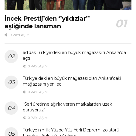
İncek Prestij’den ‘’yıldızlar’’
eşliğinde lansman
0 PAYLAŞIM
adidas Türkiye’deki en büyük mağazasını Ankara’da
açtı
0 PAYLAŞIM
Türkiye’deki en büyük mağazası olan Ankara’daki
mağazasını yeniledi
0 PAYLAŞIM
“Seri üretime ağırlık veren markalardan uzak
duruyoruz”
0 PAYLAŞIM
Türkiye’nin İlk Yüzde Yüz Yerli Deprem İzolatörü
Fabrikası Ankara’da Açılıyor