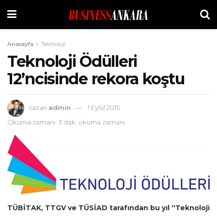
Anasayfa
Teknoloji
Teknoloji Ödülleri
12’ncisinde rekora koştu
Yazan
admin
1 Eylül 2015
Okuma zamanı: 3 dak. okuma zamanı
TÜBİTAK, TTGV ve TÜSİAD tarafından bu yıl “Teknoloji