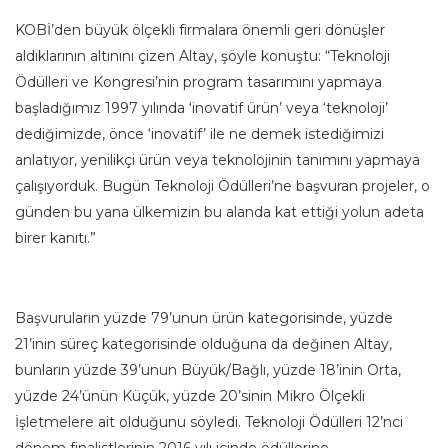
KOBİ’den büyük ölçekli firmalara önemli geri dönüşler
aldıklarının altınını çizen Altay, şöyle konuştu: “Teknoloji
Ödülleri ve Kongresi’nin program tasarımını yapmaya
başladığımız 1997 yılında ‘inovatif ürün’ veya ‘teknoloji’
dediğimizde, önce ‘inovatif’ ile ne demek istediğimizi
anlatıyor, yenilikçi ürün veya teknolojinin tanımını yapmaya
çalışıyorduk. Bugün Teknoloji Ödülleri’ne başvuran projeler, o
günden bu yana ülkemizin bu alanda kat ettiği yolun adeta
birer kanıtı.”
Başvuruların yüzde 79’unun ürün kategorisinde, yüzde
21’inin süreç kategorisinde olduğuna da değinen Altay,
bunların yüzde 39’unun Büyük/Bağlı, yüzde 18’inin Orta,
yüzde 24’ünün Küçük, yüzde 20’sinin Mikro Ölçekli
İşletmelere ait olduğunu söyledi. Teknoloji Ödülleri 12’nci
dönem finalistlerinin 2016 yılı içinde ödüllerine