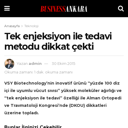
Anasayfa
Teknoloji
Tek enjeksiyon ile tedavi
metodu dikkat çekti
Yazan
admin
30 Ekim 2015
Okuma zamanı: 1 dak. okuma zamanı
VSY Biotechnology’nin inovatif ürünü “yüzde 100 diz
içi ile uyumlu vücut sıvısı” yüksek moleküler ağırlığı ve
“tek enjeksiyon ile tedavi” özelliği ile Alman Ortopedi
ve Travmatoloji Kongresi’nde (DKOU) dikkatleri
üzerine topladı.
Bunlar İlginizi Çekebilir