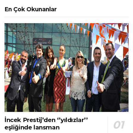
En Çok Okunanlar
İncek Prestij’den ‘’yıldızlar’’
eşliğinde lansman