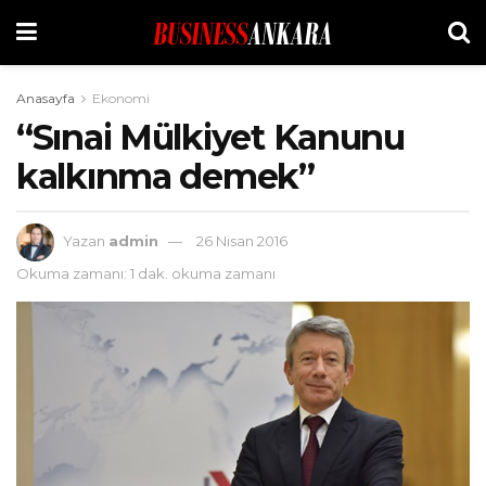
Anasayfa
Ekonomi
“Sınai Mülkiyet Kanunu
kalkınma demek”
Yazan
admin
26 Nisan 2016
Okuma zamanı: 1 dak. okuma zamanı