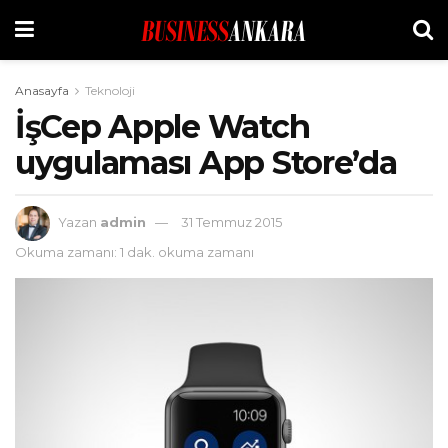
Anasayfa
Teknoloji
İşCep Apple Watch
uygulaması App Store’da
Yazan
admin
31 Temmuz 2015
Okuma zamanı: 1 dak. okuma zamanı