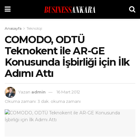
Anasayfa
Teknoloji
COMODO, ODTÜ
Teknokent ile AR-GE
Konusunda İşbirliği için İlk
Adımı Attı
Yazan
admin
16 Mart 2012
Okuma zamanı: 3 dak. okuma zamanı