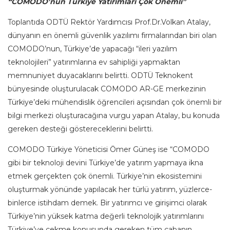
“COMODO’nun Türkiye Yatırımları Çok Önemli”
Toplantıda ODTÜ Rektör Yardımcısı Prof.Dr.Volkan Atalay,
dünyanın en önemli güvenlik yazılımı firmalarından biri olan
COMODO’nun, Türkiye’de yapacağı “ileri yazılım
teknolojileri” yatırımlarına ev sahipliği yapmaktan
memnuniyet duyacaklarını belirtti. ODTÜ Teknokent
bünyesinde oluşturulacak COMODO AR-GE merkezinin
Türkiye’deki mühendislik öğrencileri açısından çok önemli bir
bilgi merkezi oluşturacağına vurgu yapan Atalay, bu konuda
gereken desteği göstereceklerini belirtti.
COMODO Türkiye Yöneticisi Ömer Güneş ise “COMODO
gibi bir teknoloji devini Türkiye’de yatırım yapmaya ikna
etmek gerçekten çok önemli. Türkiye’nin ekosistemini
oluşturmak yönünde yapılacak her türlü yatırım, yüzlerce-
binlerce istihdam demek. Bir yatırımcı ve girişimci olarak
Türkiye’nin yüksek katma değerli teknolojik yatırımlarını
Türkiye’ye çekme konusunda gereken tüm çabanın