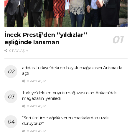
İncek Prestij’den ‘’yıldızlar’’
eşliğinde lansman
0 PAYLAŞIM
adidas Türkiye’deki en büyük mağazasını Ankara’da
açtı
0 PAYLAŞIM
Türkiye’deki en büyük mağazası olan Ankara’daki
mağazasını yeniledi
0 PAYLAŞIM
“Seri üretime ağırlık veren markalardan uzak
duruyoruz”
0 PAYLAŞIM