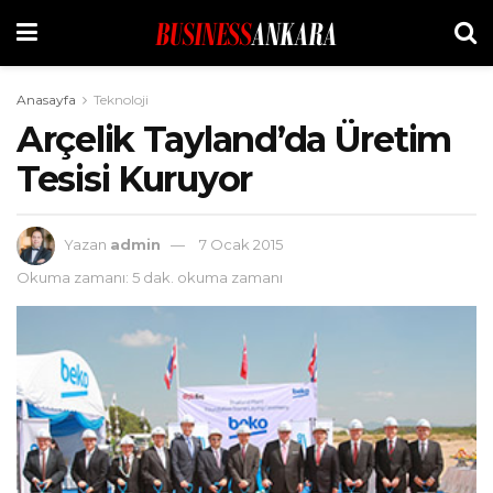
Anasayfa
Teknoloji
Arçelik Tayland’da Üretim
Tesisi Kuruyor
Yazan
admin
7 Ocak 2015
Okuma zamanı: 5 dak. okuma zamanı