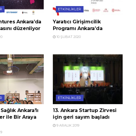
ER
ETKINLIKLER
ntures Ankara’da
Yaratıcı Girişimcilik
asını düzenliyor
Programı Ankara’da
20
10 ŞUBAT 2020
ER
ETKINLIKLER
Sağlık Ankara’lı
13. Ankara Startup Zirvesi
 ile Bir Araya
için geri sayım başladı
9 ARALIK 2019
19