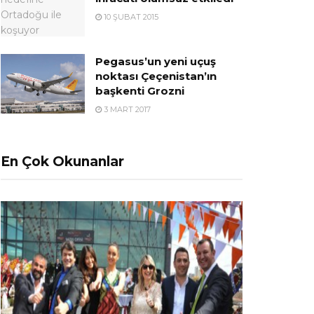
10 ŞUBAT 2015
Pegasus’un yeni uçuş
noktası Çeçenistan’ın
başkenti Grozni
3 MART 2017
En Çok Okunanlar