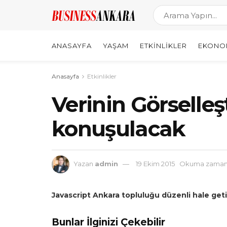
ANASAYFA
YAŞAM
ETKINLIKLER
EKONO
Anasayfa
Etkinlikler
Verinin Görselleş
konuşulacak
Yazan
admin
19 Ekim 2015
Okuma zamanı
Javascript Ankara topluluğu düzenli hale geti
Bunlar İlginizi Çekebilir