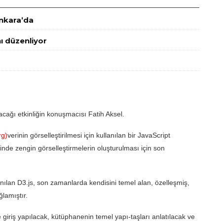
Ankara’da
ı düzenliyor
nacağı etkinliğin konuşmacısı Fatih Aksel.
rg)
verinin görselleştirilmesi için kullanılan bir
JavaScript
rinde zengin görselleştirmelerin oluşturulması için son
lanılan D3.js, son zamanlarda kendisini temel alan, özelleşmiş,
lamıştır.
giriş yapılacak, kütüphanenin temel yapı-taşları anlatılacak ve