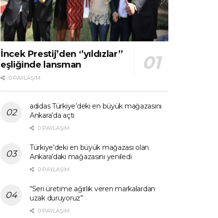
İncek Prestij’den ‘’yıldızlar’’
eşliğinde lansman
0 PAYLAŞIM
adidas Türkiye’deki en büyük mağazasını
Ankara’da açtı
0 PAYLAŞIM
Türkiye’deki en büyük mağazası olan
Ankara’daki mağazasını yeniledi
0 PAYLAŞIM
“Seri üretime ağırlık veren markalardan
uzak duruyoruz”
0 PAYLAŞIM