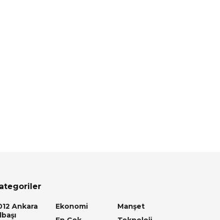
ategoriler
012 Ankara
Ekonomi
Manşet
lbaşı
En Çok
Teknoloji