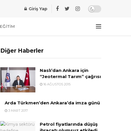
Giriş Yap
EĞITIM
Diğer Haberler
Naslı’dan Ankara için
“Jeotermal Tarım” çağrısı
16 AĞUSTOS 2015
Arda Türkmen’den Ankara’da imza günü
3 MART 2017
Petrol fiyatlarında düşüş
ihracatı olumsuz etkiledi