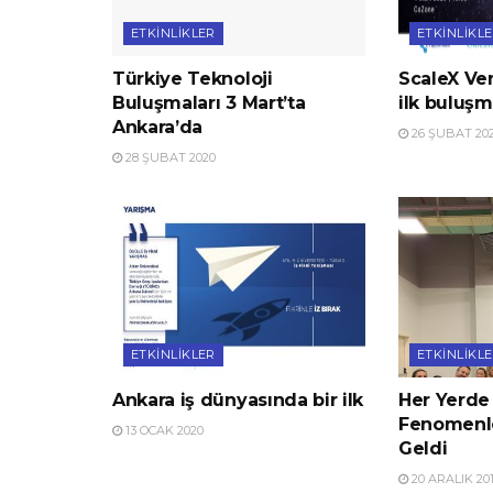
ETKINLIKLER
ETKINLIKL
Türkiye Teknoloji
ScaleX Ve
Buluşmaları 3 Mart’ta
ilk buluşm
Ankara’da
26 ŞUBAT 20
28 ŞUBAT 2020
ETKINLIKLER
ETKINLIKL
Ankara iş dünyasında bir ilk
Her Yerde 
Fenomenler
13 OCAK 2020
Geldi
20 ARALIK 20