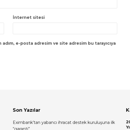
İnternet sitesi
n adım, e-posta adresim ve site adresim bu tarayıcıya
Son Yazılar
K
2
Eximbank’tan yabancı ihracat destek kuruluşuna ilk
Yı
“garanti”