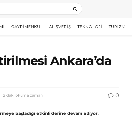
MI
GAYRIMENKUL
ALIŞVERIŞ
TEKNOLOJI
TURIZM
tirilmesi Ankara’da
0
: 2 dak. okuma zamanı
rmeye başladığı etkinliklerine devam ediyor.