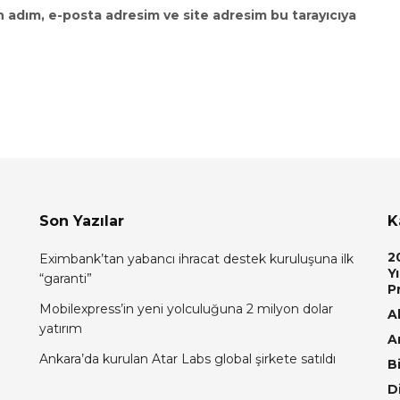
n adım, e-posta adresim ve site adresim bu tarayıcıya
Son Yazılar
K
2
Eximbank’tan yabancı ihracat destek kuruluşuna ilk
Yı
“garanti”
P
Mobilexpress’in yeni yolculuğuna 2 milyon dolar
Al
yatırım
A
Ankara’da kurulan Atar Labs global şirkete satıldı
Bi
D