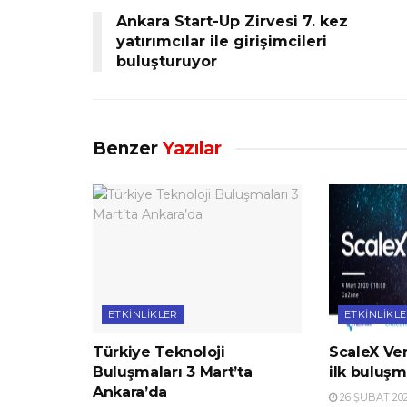
Ankara Start-Up Zirvesi 7. kez
yatırımcılar ile girişimcileri
buluşturuyor
Benzer
Yazılar
ETKINLIKLER
ETKINLIKL
Türkiye Teknoloji
ScaleX Ve
Buluşmaları 3 Mart’ta
ilk buluşm
Ankara’da
26 ŞUBAT 20