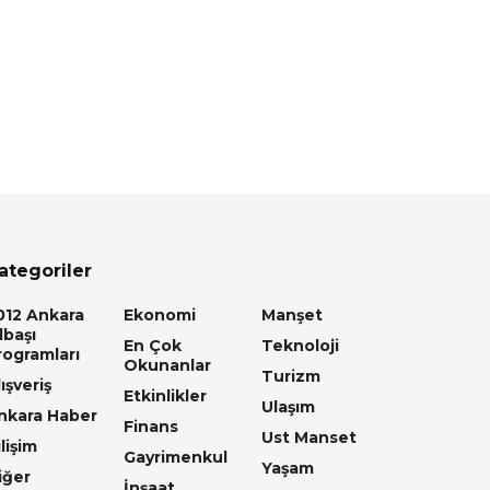
ategoriler
012 Ankara
Ekonomi
Manşet
lbaşı
En Çok
Teknoloji
rogramları
Okunanlar
Turizm
ışveriş
Etkinlikler
Ulaşım
nkara Haber
Finans
Ust Manset
lişim
Gayrimenkul
Yaşam
iğer
İnşaat