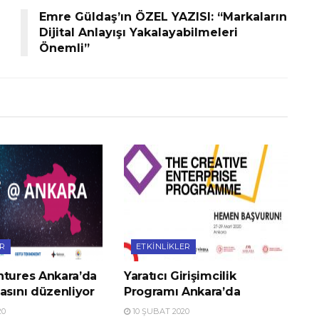
Emre Güldaş’ın ÖZEL YAZISI: “Markaların
Dijital Anlayışı Yakalayabilmeleri
Önemli”
ER
ETKINLIKLER
ntures Ankara’da
Yaratıcı Girişimcilik
asını düzenliyor
Programı Ankara’da
20
10 ŞUBAT 2020