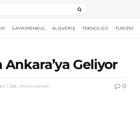
MI
GAYRIMENKUL
ALIŞVERIŞ
TEKNOLOJI
TURIZM
 Ankara’ya Geliyor
0
ı: 1 dak. okuma zamanı