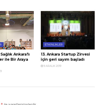
ER
ETKINLIKLER
Sağlık Ankara’lı
13. Ankara Startup Zirvesi
 ile Bir Araya
için geri sayım başladı
9 ARALIK 2019
19
*
r
ile işaretlenmişlerdir