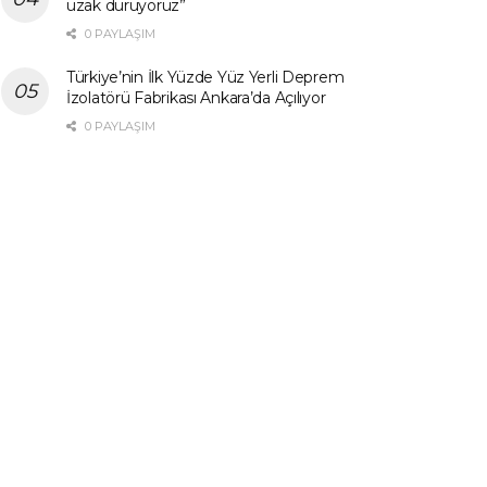
uzak duruyoruz”
0 PAYLAŞIM
Türkiye’nin İlk Yüzde Yüz Yerli Deprem
İzolatörü Fabrikası Ankara’da Açılıyor
0 PAYLAŞIM