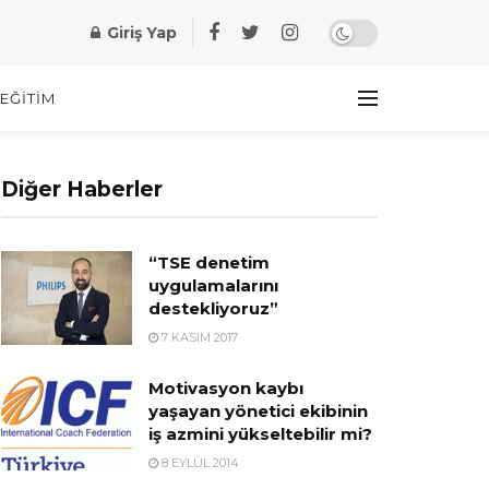
Giriş Yap
EĞITIM
Diğer Haberler
“TSE denetim
uygulamalarını
destekliyoruz”
7 KASIM 2017
Motivasyon kaybı
yaşayan yönetici ekibinin
iş azmini yükseltebilir mi?
8 EYLÜL 2014