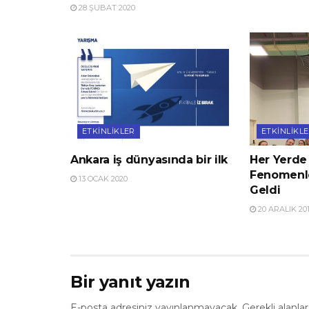
28 ŞUBAT 2020
ETKINLIKLER
ETKINLIKL
Ankara iş dünyasında bir ilk
Her Yerde 
Fenomenler
13 OCAK 2020
Geldi
20 ARALIK 20
Bir yanıt yazın
E-posta adresiniz yayınlanmayacak.
Gerekli alanla