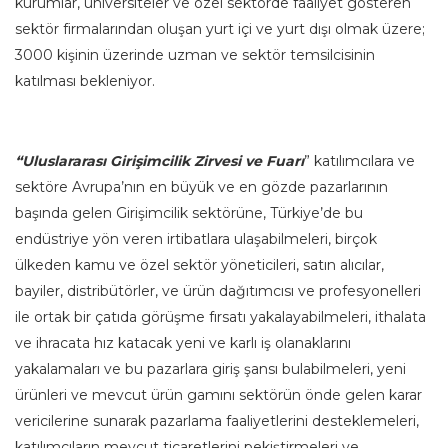
kurumlar, üniversiteler ve özel sektörde faaliyet gösteren
sektör firmalarından oluşan yurt içi ve yurt dışı olmak üzere;
3000 kişinin üzerinde uzman ve sektör temsilcisinin
katılması bekleniyor.
“Uluslararası Girişimcilik Zirvesi ve Fuarı
” katılımcılara ve
sektöre Avrupa’nın en büyük ve en gözde pazarlarının
başında gelen Girişimcilik sektörüne, Türkiye’de bu
endüstriye yön veren irtibatlara ulaşabilmeleri, birçok
ülkeden kamu ve özel sektör yöneticileri, satın alıcılar,
bayiler, distribütörler, ve ürün dağıtımcısı ve profesyonelleri
ile ortak bir çatıda görüşme fırsatı yakalayabilmeleri, ithalata
ve ihracata hız katacak yeni ve karlı iş olanaklarını
yakalamaları ve bu pazarlara giriş şansı bulabilmeleri, yeni
ürünleri ve mevcut ürün gamını sektörün önde gelen karar
vericilerine sunarak pazarlama faaliyetlerini desteklemeleri,
katılımcıların mevcut ticaretlerini pekiştirmeleri ve