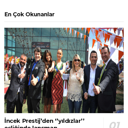
En Çok Okunanlar
İncek Prestij’den ‘’yıldızlar’’