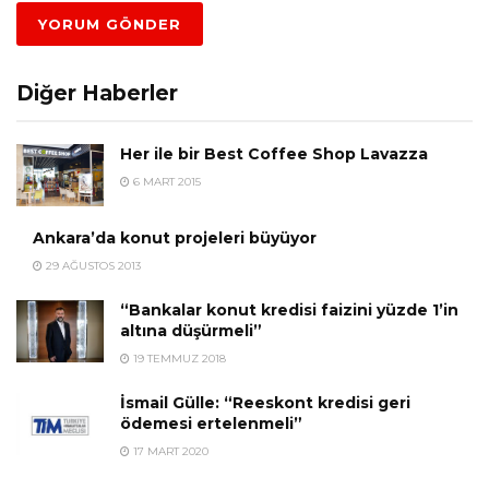
Diğer Haberler
Her ile bir Best Coffee Shop Lavazza
6 MART 2015
Ankara’da konut projeleri büyüyor
29 AĞUSTOS 2013
“Bankalar konut kredisi faizini yüzde 1’in
altına düşürmeli”
19 TEMMUZ 2018
İsmail Gülle: “Reeskont kredisi geri
ödemesi ertelenmeli”
17 MART 2020