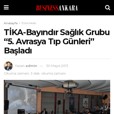
Anasayfa
Etkinlikler
TİKA-Bayındır Sağlık Grubu
“5. Avrasya Tıp Günleri”
Başladı
Yazan
admin
30 Mayıs 2013
Okuma zamanı: 3 dak. okuma zamanı