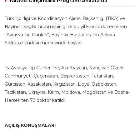
Yaratıcı Girişimcilik Programı Ankara’da
Türk İşbirliği ve Koordinasyon Ajansı Başkanlığı (TİKA) ve
Bayındır Sağlık Grubu işbirliği ile bu yıl 5’incisi düzenlenen
‘’Avrasya Tıp Günleri’’, Bayındır Hastanesi’nin Ankara
Söğütözü’ndeki merkezinde başladı.
‘’5. Avrasya Tıp Günleri’’ne, Azerbaycan, Nahçıvan Özerk
Cumhuriyeti, Çeçenistan, Başkortostan, Tataristan,
Gürcistan, Kazakistan, Kırgızistan, Libya, Özbekistan,
Tacikistan, Ukrayna, Kırım, Moldova, Moğolistan ve Bosna-
Hersek’ten 72 doktor katıldı.
AÇILIŞ KONUŞMALARI