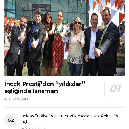
İncek Prestij’den ‘’yıldızlar’’
eşliğinde lansman
0 PAYLAŞIM
adidas Türkiye’deki en büyük mağazasını Ankara’da
açtı
0 PAYLAŞIM