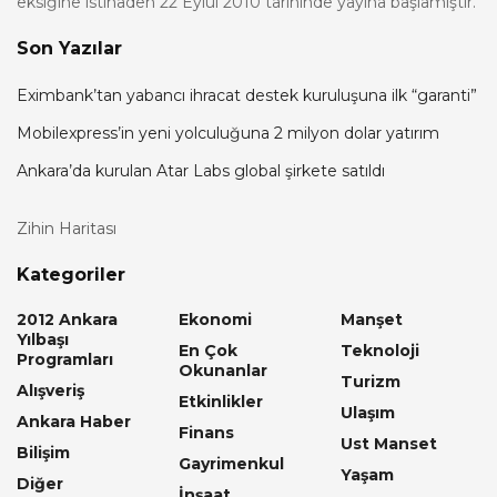
eksiğine istinaden 22 Eylül 2010 tarihinde yayına başlamıştır.
Son Yazılar
Eximbank’tan yabancı ihracat destek kuruluşuna ilk “garanti”
Mobilexpress’in yeni yolculuğuna 2 milyon dolar yatırım
Ankara’da kurulan Atar Labs global şirkete satıldı
Zihin Haritası
Kategoriler
2012 Ankara
Ekonomi
Manşet
Yılbaşı
En Çok
Teknoloji
Programları
Okunanlar
Turizm
Alışveriş
Etkinlikler
Ulaşım
Ankara Haber
Finans
Ust Manset
Bilişim
Gayrimenkul
Yaşam
Diğer
İnşaat