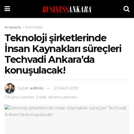
Anasayfa
Etkinlikler
Teknoloji şirketlerinde
İnsan Kaynakları süreçleri
Techvadi Ankara’da
konuşulacak!
Yazan
admin
23 Ekim 2019
Okuma zamanı: 2 dak. okuma zamanı