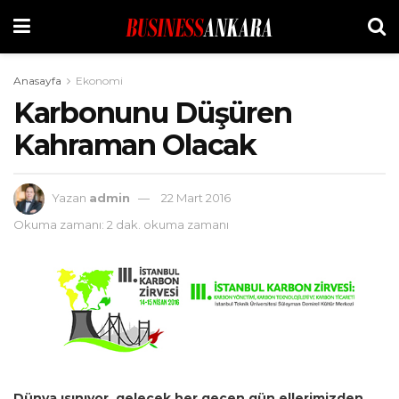
Anasayfa
Ekonomi
Karbonunu Düşüren
Kahraman Olacak
Yazan
admin
22 Mart 2016
Okuma zamanı: 2 dak. okuma zamanı
Dünya ısınıyor, gelecek her geçen gün ellerimizden