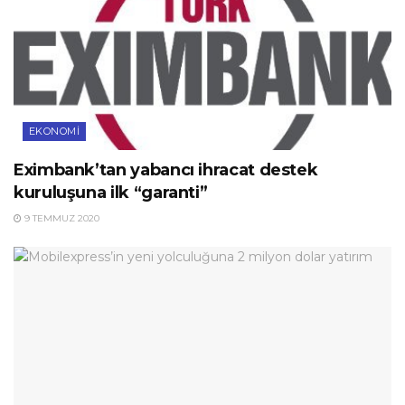
EKONOMI
Eximbank’tan yabancı ihracat destek
kuruluşuna ilk “garanti”
9 TEMMUZ 2020