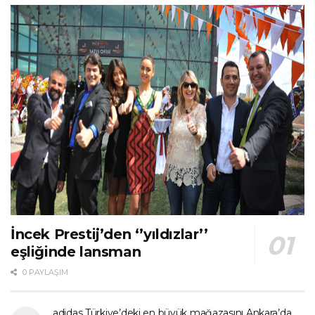
İncek Prestij’den ‘’yıldızlar’’
eşliğinde lansman
0 PAYLAŞIM
adidas Türkiye’deki en büyük mağazasını Ankara’da