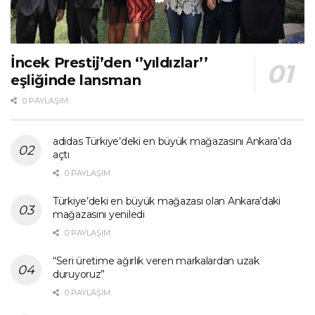
İncek Prestij’den ‘’yıldızlar’’
eşliğinde lansman
0 PAYLAŞIM
adidas Türkiye’deki en büyük mağazasını Ankara’da
açtı
0 PAYLAŞIM
Türkiye’deki en büyük mağazası olan Ankara’daki
mağazasını yeniledi
0 PAYLAŞIM
“Seri üretime ağırlık veren markalardan uzak
duruyoruz”
0 PAYLAŞIM