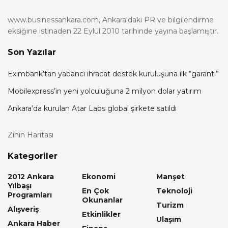
www.businessankara.com, Ankara'daki PR ve bilgilendirme
eksiğine istinaden 22 Eylül 2010 tarihinde yayına başlamıştır.
Son Yazılar
Eximbank’tan yabancı ihracat destek kuruluşuna ilk “garanti”
Mobilexpress’in yeni yolculuğuna 2 milyon dolar yatırım
Ankara’da kurulan Atar Labs global şirkete satıldı
Zihin Haritası
Kategoriler
2012 Ankara
Ekonomi
Manşet
Yılbaşı
En Çok
Teknoloji
Programları
Okunanlar
Turizm
Alışveriş
Etkinlikler
Ulaşım
Ankara Haber