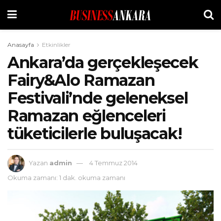
Anasayfa
Etkinlikler
Ankara’da gerçekleşecek
Fairy&Alo Ramazan
Festivali’nde geleneksel
Ramazan eğlenceleri
tüketicilerle buluşacak!
Yazan
admin
4 Temmuz 2014
Okuma zamanı: 1 dak. okuma zamanı