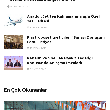
Çakallarla Dans Nata Vega Outlet’te
8 ARALIK 2012
AnadoluJet’ten Kahramanmaraş’a Özel
Yaz Tarifesi
18 MART 2014
Plastik poşet üreticileri “Sanayi Dönüşüm
Fonu” istiyor
16 OCAK 2019
Renault ve Shell Akaryakıt Tedariği
Konusunda Anlaşma İmzaladı
5 MAYIS 2016
En Çok Okunanlar