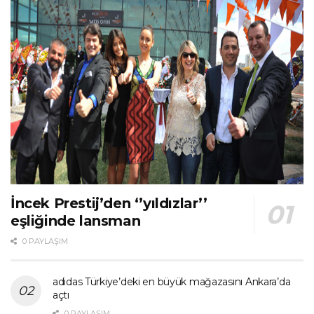
İncek Prestij’den ‘’yıldızlar’’
eşliğinde lansman
0 PAYLAŞIM
adidas Türkiye’deki en büyük mağazasını Ankara’da
açtı
0 PAYLAŞIM