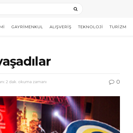
MI
GAYRIMENKUL
ALIŞVERIŞ
TEKNOLOJI
TURIZM
yaşadılar
0
ı: 2 dak. okuma zamanı