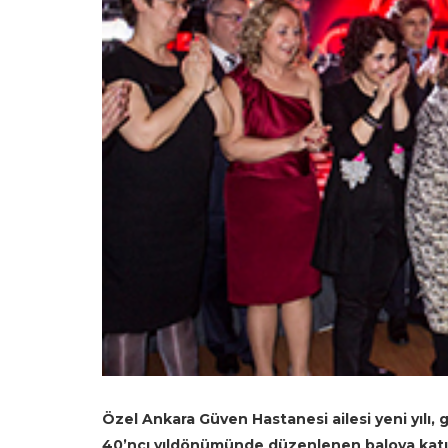
Özel Ankara Güven Hastanesi ailesi yeni yılı, 
40’ncı yıldönümünde düzenlenen baloya katıla