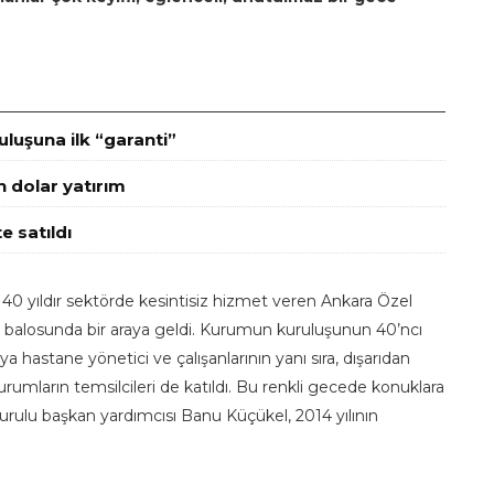
luşuna ilk “garanti”
n dolar yatırım
e satıldı
ve 40 yıldır sektörde kesintisiz hizmet veren Ankara Özel
ıl balosunda bir araya geldi. Kurumun kuruluşunun 40’ncı
astane yönetici ve çalışanlarının yanı sıra, dışarıdan
rumların temsilcileri de katıldı. Bu renkli gecede konuklara
ulu başkan yardımcısı Banu Küçükel, 2014 yılının