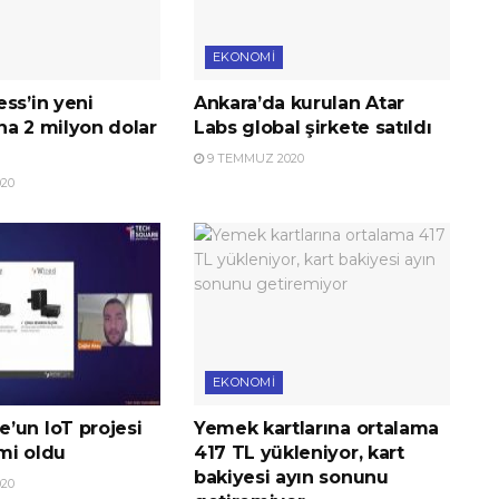
EKONOMI
ss’in yeni
Ankara’da kurulan Atar
na 2 milyon dolar
Labs global şirkete satıldı
9 TEMMUZ 2020
20
EKONOMI
’un IoT projesi
Yemek kartlarına ortalama
imi oldu
417 TL yükleniyor, kart
bakiyesi ayın sonunu
20