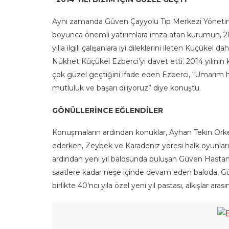
Aynı zamanda Güven Çayyolu Tıp Merkezi Yönetim 
boyunca önemli yatırımlara imza atan kurumun, 2015
yılla ilgili çalışanlara iyi dileklerini ileten Küçük
Nükhet Küçükel Ezberci’yi davet etti. 2014 yılının
çok güzel geçtiğini ifade eden Ezberci, “Umarım her
mutluluk ve başarı diliyoruz” diye konuştu.
GÖNÜLLERİNCE EĞLENDİLER
Konuşmaların ardından konuklar, Ayhan Tekin Orkest
ederken, Zeybek ve Karadeniz yöresi halk oyunları ek
ardından yeni yıl balosunda buluşan Güven Hastanesi
saatlere kadar neşe içinde devam eden baloda, Gü
birlikte 40’ncı yıla özel yeni yıl pastası, alkışlar arası