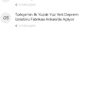
0 PAYLAŞIM
Türkiye’nin İlk Yüzde Yüz Yerli Deprem
İzolatörü Fabrikası Ankara’da Açılıyor
0 PAYLAŞIM