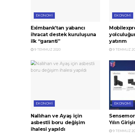
EKONOMI
EKONOMI
Eximbank’tan yabancı
Mobilexpre
ihracat destek kuruluşuna
yolculuğu
ilk “garanti”
yatırım
9 TEMMUZ 2020
9 TEMMUZ 20
EKONOMI
EKONOMI
Nallıhan ve Ayaş için
Sensemore
asbestli boru değişim
Yılın Giriş
ihalesi yapıldı
9 TEMMUZ 20