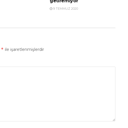
getiremiyor
9 TEMMUZ 2020
*
r
ile işaretlenmişlerdir