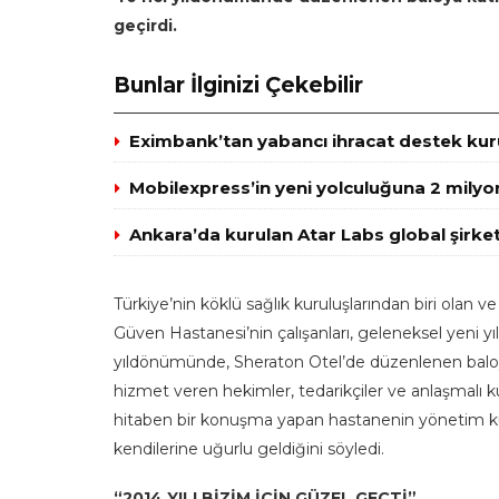
geçirdi.
Bunlar İlginizi Çekebilir
Eximbank’tan yabancı ihracat destek kuru
Mobilexpress’in yeni yolculuğuna 2 milyo
Ankara’da kurulan Atar Labs global şirket
Türkiye’nin köklü sağlık kuruluşlarından biri olan 
Güven Hastanesi’nin çalışanları, geleneksel yeni y
yıldönümünde, Sheraton Otel’de düzenlenen baloya h
hizmet veren hekimler, tedarikçiler ve anlaşmalı ku
hitaben bir konuşma yapan hastanenin yönetim kur
kendilerine uğurlu geldiğini söyledi.
“2014 YILI BİZİM İÇİN GÜZEL GEÇTİ”