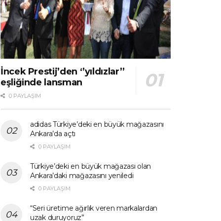
İncek Prestij’den ‘’yıldızlar’’
eşliğinde lansman
0 PAYLAŞIM
adidas Türkiye’deki en büyük mağazasını
Ankara’da açtı
0 PAYLAŞIM
Türkiye’deki en büyük mağazası olan
Ankara’daki mağazasını yeniledi
0 PAYLAŞIM
“Seri üretime ağırlık veren markalardan
uzak duruyoruz”