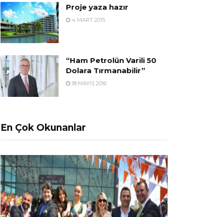
Proje yaza hazır
4 MART 2015
“Ham Petrolün Varili 50
Dolara Tırmanabilir”
18 MAYIS 2016
En Çok Okunanlar