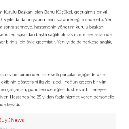
Kurulu Başkanı olan Banu Küçükel, geçtiğimiz bir yıl
 yılında da bu yatırımlarını sürdüreceğini ifade etti. Yeni
el daha sonra sahneye, hastanenin yönetim kurulu başkanı
 kendileri açısından başta sağlık olmak üzere her anlamda
 biriniz için öyle geçmiştir. Yeni yılda da herkese sağlık,
rası’nın birbirinden hareketli parçaları eşliğinde dans
ibinin gösterisini ilgiyle izledi. Yoğun geçen bir yılın
 çalışanları, gönüllerince eğlendi, stres attı. İlerleyen
ven Hastanesi’ne 25 yıldan fazla hizmet veren personelle
nda kesildi.
Reklam