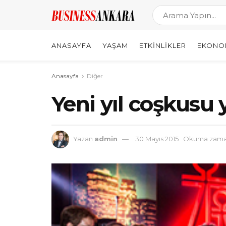
ANASAYFA
YAŞAM
ETKINLIKLER
EKONO
Anasayfa
Diğer
Yeni yıl coşkusu 
Yazan
admin
30 Mayıs 2015
Okuma zaman