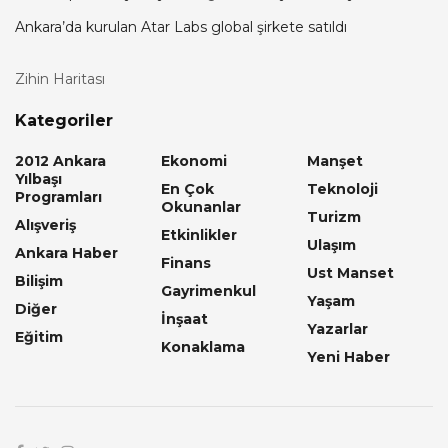
Ankara’da kurulan Atar Labs global şirkete satıldı
Zihin Haritası
Kategoriler
2012 Ankara
Ekonomi
Manşet
Yılbaşı
En Çok
Teknoloji
Programları
Okunanlar
Turizm
Alışveriş
Etkinlikler
Ulaşım
Ankara Haber
Finans
Ust Manset
Bilişim
Gayrimenkul
Yaşam
Diğer
İnşaat
Yazarlar
Eğitim
Konaklama
Yeni Haber