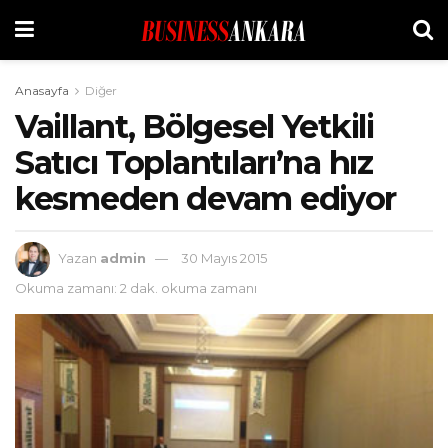
Anasayfa
Diğer
Vaillant, Bölgesel Yetkili
Satıcı Toplantıları’na hız
kesmeden devam ediyor
Yazan
admin
30 Mayıs 2015
Okuma zamanı: 2 dak. okuma zamanı