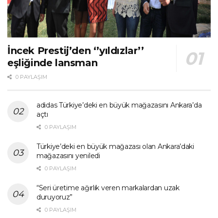
İncek Prestij’den ‘’yıldızlar’’
eşliğinde lansman
0 PAYLAŞIM
adidas Türkiye’deki en büyük mağazasını Ankara’da
açtı
0 PAYLAŞIM
Türkiye’deki en büyük mağazası olan Ankara’daki
mağazasını yeniledi
0 PAYLAŞIM
“Seri üretime ağırlık veren markalardan uzak
duruyoruz”
0 PAYLAŞIM