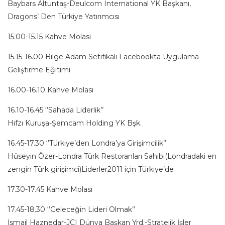
Baybars Altuntaş-Deulcom International YK Başkanı,
Dragons’ Den Türkiye Yatırımcısı
15.00-15.15 Kahve Molası
15.15-16.00 Bilge Adam Setifikalı Facebookta Uygulama
Geliştirme Eğitimi
16.00-16.10 Kahve Molası
16.10-16.45 ‘’Sahada Liderlik’’
Hıfzı Kuruşa-Şemcam Holding YK Bşk.
16.45-17.30 ‘’Türkiye’den Londra’ya Girişimcilik’’
Hüseyin Özer-Londra Türk Restoranları Sahibi(Londradaki en
zengin Türk girişimci)Liderler2011 için Türkiye’de
17.30-17.45 Kahve Molası
17.45-18.30 ‘’Geleceğin Lideri Olmak’’
İsmail Haznedar-JCI Dünya Başkan Yrd.-Stratejik İşler