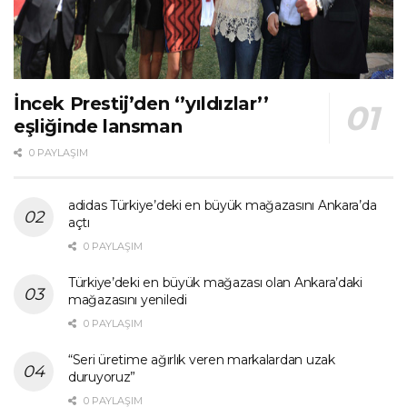
İncek Prestij’den ‘’yıldızlar’’
eşliğinde lansman
0 PAYLAŞIM
adidas Türkiye’deki en büyük mağazasını Ankara’da
açtı
0 PAYLAŞIM
Türkiye’deki en büyük mağazası olan Ankara’daki
mağazasını yeniledi
0 PAYLAŞIM
“Seri üretime ağırlık veren markalardan uzak
duruyoruz”
0 PAYLAŞIM