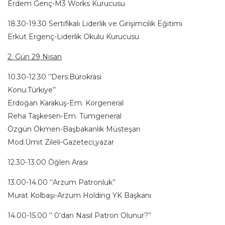
Erdem Genç-M3 Works Kurucusu
18.30-19.30 Sertifikalı Liderlik ve Girişimcilik Eğitimi
Erkut Ergenç-Liderlik Okulu Kurucusu
2. Gün 29 Nisan
10.30-12.30 ‘’Ders:Bürokrasi
Konu:Türkiye’’
Erdoğan Karakuş-Em. Korgeneral
Reha Taşkesen-Em. Tümgeneral
Özgün Ökmen-Başbakanlık Müsteşarı
Mod.Ümit Zileli-Gazeteci,yazar
12.30-13.00 Öğlen Arası
13.00-14.00 ‘’Arzum Patronluk’’
Murat Kolbaşı-Arzum Holding YK Başkanı
14.00-15.00 ‘’ 0’dan Nasıl Patron Olunur?’’