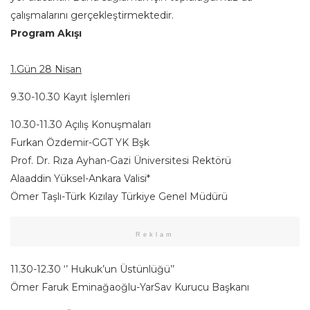
çalışmalarını gerçekleştirmektedir.
Program Akışı
1.Gün 28 Nisan
9.30-10.30 Kayıt İşlemleri
10.30-11.30 Açılış Konuşmaları
Furkan Özdemir-GGT YK Bşk
Prof. Dr. Rıza Ayhan-Gazi Üniversitesi Rektörü
Alaaddin Yüksel-Ankara Valisi*
Ömer Taşlı-Türk Kızılay Türkiye Genel Müdürü
Reklam
11.30-12.30 ‘’ Hukuk’un Üstünlüğü’’
Ömer Faruk Eminağaoğlu-YarSav Kurucu Başkanı