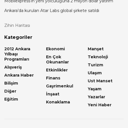
Mobilexpress’in yeni yolculuğuna 2 milyon dolar yatırım
Ankara’da kurulan Atar Labs global şirkete satıldı
Zihin Haritası
Kategoriler
2012 Ankara
Ekonomi
Manşet
Yılbaşı
En Çok
Teknoloji
Programları
Okunanlar
Turizm
Alışveriş
Etkinlikler
Ulaşım
Ankara Haber
Finans
Ust Manset
Bilişim
Gayrimenkul
Yaşam
Diğer
İnşaat
Yazarlar
Eğitim
Konaklama
Yeni Haber