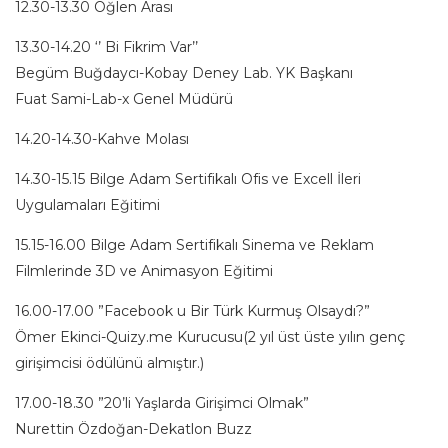
12.30-13.30 Öğlen Arası
13.30-14.20 ‘’ Bi Fikrim Var’’
Begüm Buğdaycı-Kobay Deney Lab. YK Başkanı
Fuat Sami-Lab-x Genel Müdürü
14.20-14.30-Kahve Molası
14.30-15.15 Bilge Adam Sertifikalı Ofis ve Excell İleri
Uygulamaları Eğitimi
15.15-16.00 Bilge Adam Sertifikalı Sinema ve Reklam
Filmlerinde 3D ve Animasyon Eğitimi
16.00-17.00 ”Facebook u Bir Türk Kurmuş Olsaydı?”
Ömer Ekinci-Quizy.me Kurucusu(2 yıl üst üste yılın genç
girişimcisi ödülünü almıştır.)
17.00-18.30 ”20’li Yaşlarda Girişimci Olmak”
Nurettin Özdoğan-Dekatlon Buzz